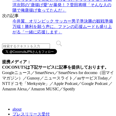
洋次郎の"唐揚げ愛"が暴発！？菅田将暉「そんな人の
隣で俺唐揚げ食ってたんだ」
次の記事
今井翼、オリンピック サッカー男子準決勝の観戦準備
万端！勝利を願う声に、ファンの応援ムードも盛り上
がる「一緒に応援します」
提携メディア：
COCONUTSは下記サービスに記事を提供しております。
Googleニュース／SmartNews／SmartNews for docomo（旧マイ
マガジン）／Gunosy／ニュースライト／auサービスToday／
NTTドコモ「Merkystyle」／Apple Podcast／Google Podcast ／
Amazon Alexa／Amazon MUSIC／Spotify
about
プレスリリース受付