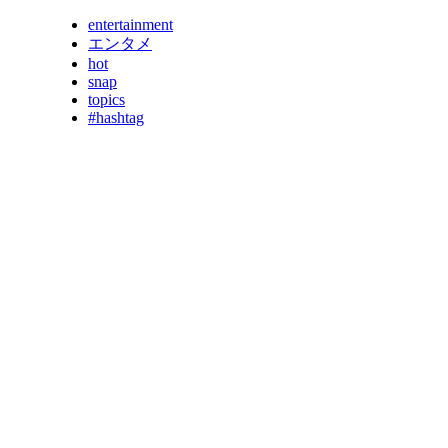
entertainment
エンタメ
hot
snap
topics
#hashtag