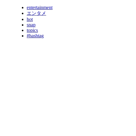
entertainment
エンタメ
hot
snap
topics
#hashtag