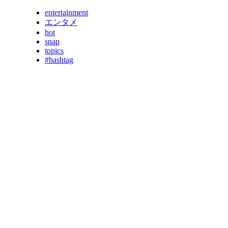
entertainment
エンタメ
hot
snap
topics
#hashtag