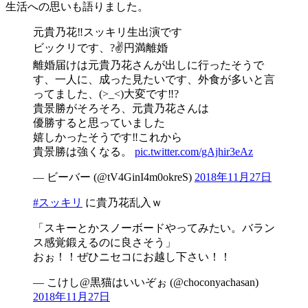
生活への思いも語りました。
元貴乃花‼️スッキリ生出演です
ビックリです、?✌️円満離婚
離婚届けは元貴乃花さんが出しに行ったそうで
す、一人に、成った見たいです、外食が多いと言
ってました、(>_<)大変です‼️?
貴景勝がそろそろ、元貴乃花さんは
優勝すると思っていました
嬉しかったそうです‼️これから
貴景勝は強くなる。
pic.twitter.com/gAjhir3eAz
— ビーバー (@tV4GinI4m0okreS)
2018年11月27日
#スッキリ
に貴乃花乱入ｗ
「スキーとかスノーボードやってみたい。バラン
ス感覚鍛えるのに良さそう」
おぉ！！ぜひニセコにお越し下さい！！
— こけし@黒猫はいいぞぉ (@choconyachasan)
2018年11月27日