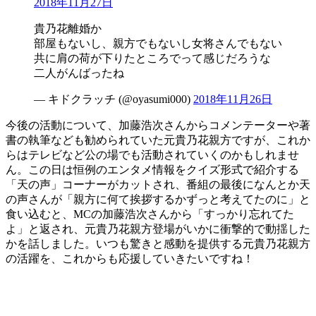
2018年11月27日
貴乃花離婚か
部屋もないし、親方でもないし女将さんでもない
共に肩の荷が下りたところでって感じだろうな
二人がんばったね
— キドクラッチ (@oyasumi000)
2018年11月26日
今後の活動について、加藤浩次さんからコメンテーターや著
書の執筆なども勧められていた元貴乃花親方ですが、これか
らはテレビなど公の場でも活動されていくのかもしれませ
ん。この日は恒例のエンタメ情報をクイズ形式で紹介する
「天の声」コーナーがカットされ、番組の最後になんとか天
の声さんが「親方に何て挨拶するかずっと考えてたのに」と
食い込むと、MCの加藤浩次さんから「すっかり忘れてた
よ」と返され、元貴乃花親方登場がいかに衝撃的で動揺した
かを話しました。いつも驚きと感動を提供する元貴乃花親方
の活躍を、これからも応援していきたいですね！