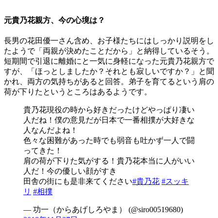
元貴乃花親方、今の心境は？
長男の花田優一さん含め、お子様たちにはしっかり説明をし
たようで「両親が決めたことだから」と納得しているそう。
短期間で引退に離婚にと一気に身軽になった元貴乃花親方で
すが、「ほっとしましたか？それとも寂しいですか？」と聞
かれ、両方の気持ちがあると回答。弟子を育てるという肩の
荷が下りたというところはあるようです。
貴乃花現役の時から好きだったけどやっぱり凄い
人だね！僕の意見だが日本で一番相撲が大好きな
人なんだよね！
色々な困難があった時でも弱音も吐かず一人で闘
ってきた！
肩の荷が下りた気がする！貴乃花本当に人がいい
人だ！今の優しい顔がすき
田舎の街にも是非来てください
#貴乃花
#スッキ
リ
#相撲
— 功一（からあげしろやま） (@siro00519680)