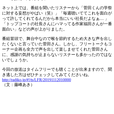
ネット上では、番組を聞いたリスナーから「菅田くんの学祭
に対する妄想がやばい（笑）」「毎週聴いててこれを面白が
って許してくれてるんだから本当にいい社長だよなぁ… 」
「トップコートの社長さんにハマってる作家福田さんが一番
面白い」などの声が上がりました。
番組冒頭で、舞台中なので喉を節約するため大きな声を出し
たくないと言っていた菅田さん。しかし、フリートークもコ
ーナー企画も全力で声を出して楽しませてくれた菅田さん
に、感謝の気持ちが止まらないリスナーも多かったのではな
いでしょうか。
今回の放送はタイムフリーでも聴くことが出来ますので、聞
き逃した方はぜひチェックしてみてくださいね。
http://radiko.jp/#!/ts/LFR/20191112010000
（文：藤峰あき）