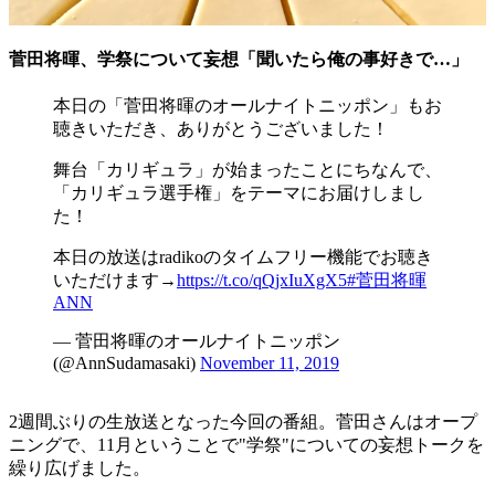
菅田将暉、学祭について妄想「聞いたら俺の事好きで…」
本日の「菅田将暉のオールナイトニッポン」もお
聴きいただき、ありがとうございました！
舞台「カリギュラ」が始まったことにちなんで、
「カリギュラ選手権」をテーマにお届けしまし
た！
本日の放送はradikoのタイムフリー機能でお聴き
いただけます→
https://t.co/qQjxIuXgX5
#菅田将暉
ANN
— 菅田将暉のオールナイトニッポン
(@AnnSudamasaki)
November 11, 2019
2週間ぶりの生放送となった今回の番組。菅田さんはオープ
ニングで、11月ということで"学祭"についての妄想トークを
繰り広げました。