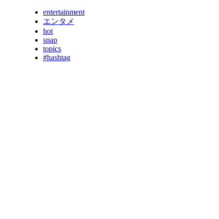
entertainment
エンタメ
hot
snap
topics
#hashtag