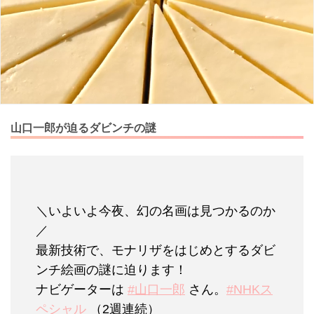
山口一郎が迫るダビンチの謎
＼いよいよ今夜、幻の名画は見つかるのか
／
最新技術で、モナリザをはじめとするダビ
ンチ絵画の謎に迫ります！
ナビゲーターは
#山口一郎
さん。
#NHKス
ペシャル
（2週連続）