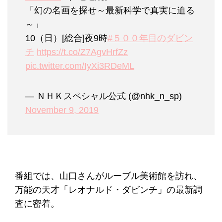
「幻の名画を探せ～最新科学で真実に迫る
～」
10（日）[総合]夜9時
#５００年目のダビン
チ
https://t.co/Z7AgvHrfZz
pic.twitter.com/IyXi3RDeML
— ＮＨＫスペシャル公式 (@nhk_n_sp)
November 9, 2019
番組では、山口さんがルーブル美術館を訪れ、
万能の天才「レオナルド・ダビンチ」の最新調
査に密着。