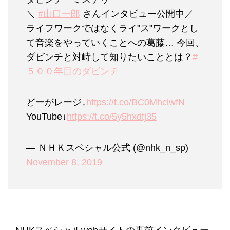
＼
#山口一郎
さんインタビュー公開中／
ライフワークではなくライ"ス"ワークとし
て音楽をやっていくことへの葛藤… 今回、
ダビンチと対峙して知りたいこととは？
#
５００年目のダビンチ
どーがレージ↓
https://t.co/BC0MhclwfN
YouTube↓
https://t.co/5y5hxdtj35
— ＮＨＫスペシャル公式 (@nhk_n_sp)
November 8, 2019