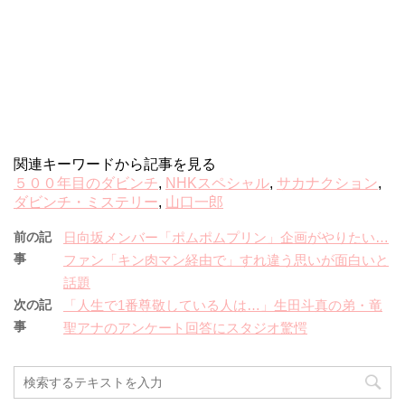
関連キーワードから記事を見る
５００年目のダビンチ
,
NHKスペシャル
,
サカナクション
,
ダビンチ・ミステリー
,
山口一郎
前の記
日向坂メンバー「ポムポムプリン」企画がやりたい…
事
ファン「キン肉マン経由で」すれ違う思いが面白いと
話題
次の記
「人生で1番尊敬している人は…」生田斗真の弟・竜
事
聖アナのアンケート回答にスタジオ驚愕