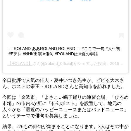
- - ROLAND ああROLAND ROLAND - - #ここで一句 #人生初
#Eテレ #NHK出演 #俳句 #ROLANDは #夏の季語
【ROLAND】
さん(@roland_0fficial)がシェアした投稿 -
2019年 8月月15日午後9時59分PDT
辛口批評で人気の俳人・夏井いつき先生が、ビビる大木さ
ん、ホストの帝王・ROLANDさんと高知市を訪れました。
今回は「金曜市」「よさこい鳴子踊りの練習会場」「ひろめ
市場」の市内3か所に「俳句ポスト」を設置して、地元の
人々から「最近のハッピーニュースまたはバッドニュース」
というテーマで俳句を募集しました。
結果、276もの俳句が集まることになります。3人はその中か