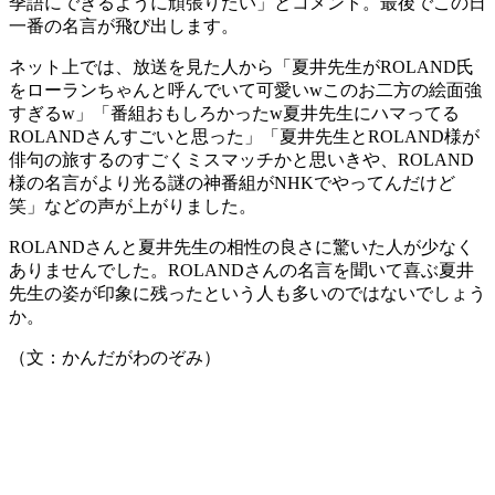
季語にできるように頑張りたい」とコメント。最後でこの日
一番の名言が飛び出します。
ネット上では、放送を見た人から「夏井先生がROLAND氏
をローランちゃんと呼んでいて可愛いwこのお二方の絵面強
すぎるw」「番組おもしろかったw夏井先生にハマってる
ROLANDさんすごいと思った」「夏井先生とROLAND様が
俳句の旅するのすごくミスマッチかと思いきや、ROLAND
様の名言がより光る謎の神番組がNHKでやってんだけど
笑」などの声が上がりました。
ROLANDさんと夏井先生の相性の良さに驚いた人が少なく
ありませんでした。ROLANDさんの名言を聞いて喜ぶ夏井
先生の姿が印象に残ったという人も多いのではないでしょう
か。
（文：かんだがわのぞみ）