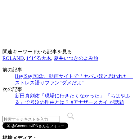
関連キーワードから記事を見る
ROLAND
,
ビビる大木
,
夏井いつきのよみ旅
前の記事
Hey!Say!知念、動画サイトで「ヤバい奴と思われた」
ストレス語りファン"ダメだよ"
次の記事
新田真剣佑「現場に行きたくなかった」 『ちはやふ
る』で号泣の理由とは？ #アナザースカイ が話題
提携メディア：