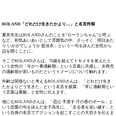
ROLAND「どれだけ生きたかより…」と名言炸裂
夏井先生はROLANDさんのことを"ローランちゃん"と呼ぶ
など、和気あいあいとして雰囲気の中、さっそく「明日あた
り いかがでしょうか 藍浴衣」という一句を詠んだ女性から
話を聞くことに。
そこでROLANDさんは、70歳を超えてトキメキを覚えたと
いう女性の「今が一番適齢期」という言葉に共感し、水商売
の適齢期が若いものだというイメージについて触れます。
年齢は関係ないと考えるROLANDさんは、「どれだけ生き
たかよりどう生きた」という名言を披露。「常に適齢期とい
う言葉は素敵」と女性に伝えます。
他にもROLANDさんは、「恋心 手渡す 汗の香のボール」と
いう恋愛の句を詠んだ女子高生に、「去る者を追い越す」と
いう自身の名言でアクションを起こすことの大切さを伝えま