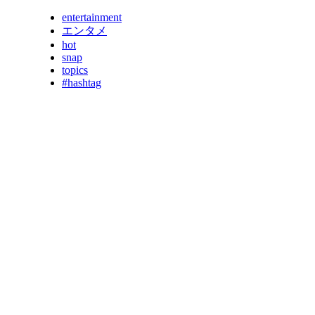
entertainment
エンタメ
hot
snap
topics
#hashtag