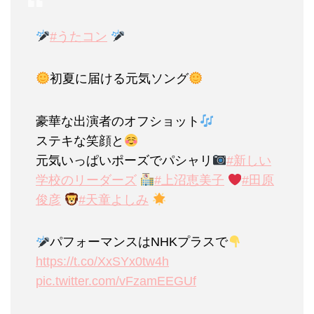
#うたコン
初夏に届ける元気ソング
豪華な出演者のオフショット
ステキな笑顔と
元気いっぱいポーズでパシャリ
#新しい
学校のリーダーズ
#上沼恵美子
#田原
俊彦
#天童よしみ
パフォーマンスはNHKプラスで
https://t.co/XxSYx0tw4h
pic.twitter.com/vFzamEEGUf