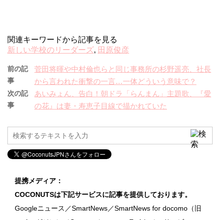
関連キーワードから記事を見る
新しい学校のリーダーズ
,
田原俊彦
前の記
菅田将暉や中村倫也らと同じ事務所の杉野遥亮、社長
事
から言われた衝撃の一言…一体どういう意味で？
次の記
あいみょん、告白！朝ドラ「らんまん」主題歌、『愛
事
の花』は妻・寿恵子目線で描かれていた
提携メディア：
COCONUTSは下記サービスに記事を提供しております。
Googleニュース／SmartNews／SmartNews for docomo（旧