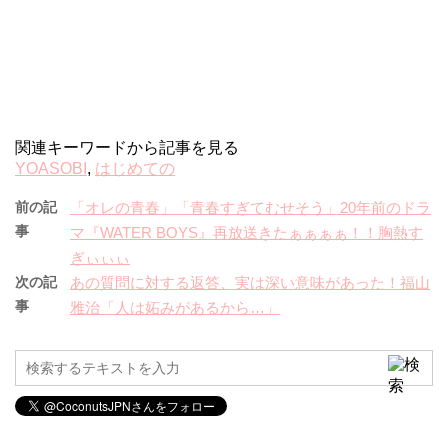
関連キーワードから記事を見る
YOASOBI
,
はじめての
前の記
「オレの青春」「青春すぎてむせそう」20年前のドラ
事
マ『WATER BOYS』再放送きたぁぁぁぁ！！胸熱す
ぎぃぃぃ
次の記
あの質問に対する返答、実は深い意味があった！福山
事
雅治「人は妬みがあるから…」