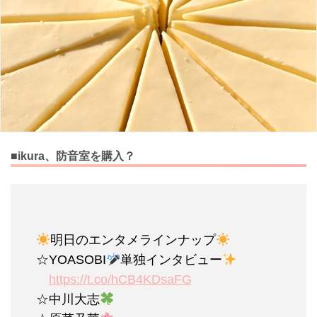
■ikura、防音室を購入？
明日のエンタメラインナップ
☆YOASOBI
単独インタビュー
https://t.co/hCB4KDsaFG
☆中川大志