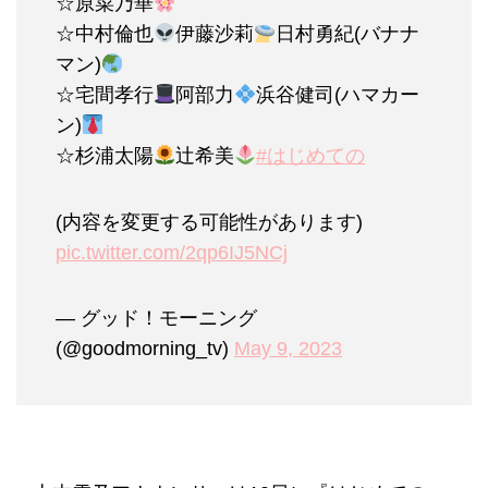
☆原菜乃華
☆中村倫也
伊藤沙莉
日村勇紀(バナナ
マン)
☆宅間孝行
阿部力
浜谷健司(ハマカー
ン)
☆杉浦太陽
辻希美
#はじめての
(内容を変更する可能性があります)
pic.twitter.com/2qp6IJ5NCj
— グッド！モーニング
(@goodmorning_tv)
May 9, 2023