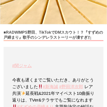
■RADWIMPS野田、TikTokでDMスカウト！？『すずめの
戸締まり』歌手のシンデレラストーリーが凄すぎた
#関ジャム
今夜も遅くまでご覧いただき、ありがとう
ございました
#新海誠
#野田洋次郎
レア
共演
延長戦&2021年マイベスト10曲振り
返りは、TVer&テラサでもご覧になれます
#すずめの戸締まり
主題歌決定の秘話な