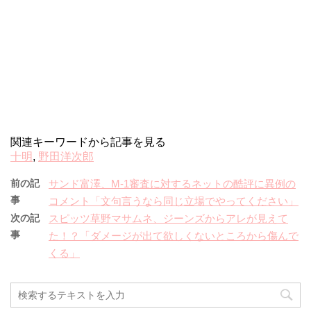
関連キーワードから記事を見る
十明
,
野田洋次郎
前の記
サンド富澤、M-1審査に対するネットの酷評に異例の
事
コメント「文句言うなら同じ立場でやってください」
次の記
スピッツ草野マサムネ、ジーンズからアレが見えて
事
た！？「ダメージが出て欲しくないところから傷んで
くる」