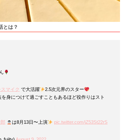
活とは？
ん
シスマイク
で大活躍
2.5次元界のスター
装を身につけて過ごすこともあるほど役作りはスト
太郎
は8月13日〜上演
pic.twitter.com/jZ53St22rS
ujitv)
August 9, 2022