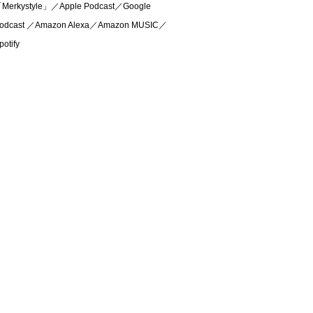
Merkystyle」／Apple Podcast／Google
odcast ／Amazon Alexa／Amazon MUSIC／
potify