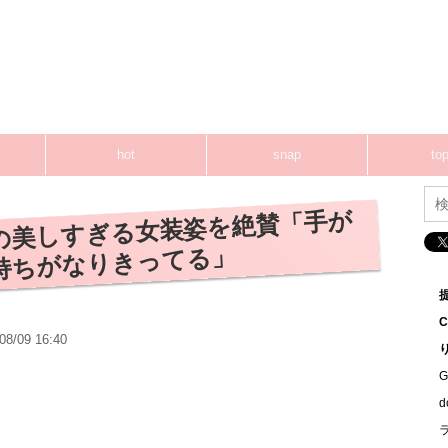
hot
snap
top
の美しすぎる女装姿を絶賛「手が
持ちがなりきってる」
08/09 16:40
G