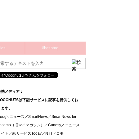
ics
#hashtag
提携メディア：
COCONUTSは下記サービスに記事を提供してお
ります。
oogleニュース／SmartNews／SmartNews for
docomo（旧マイマガジン）／Gunosy／ニュース
ライト／auサービスToday／NTTドコモ