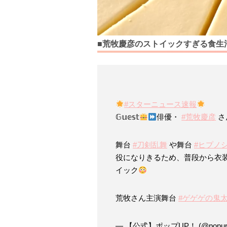
■荒牧慶彦のストイックすぎる食生
#スターニュース速報
𝔾𝕦𝕖𝕤𝕥
俳優・
#荒牧慶彦
さ
舞台
#刀剣乱舞
や舞台
#ヒプノ
役になりきるため、普段から衣
イック
荒牧さん主演舞台
#ゲゲゲの鬼
— 【公式】ポップUP！ (@popup_f