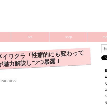
hot
snap
top
亭イワクラ「性癖的にも変わって
が魅力解説しつつ暴露！
07/08 10:25
G