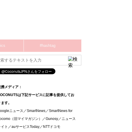
ics
#hashtag
提携メディア：
COCONUTSは下記サービスに記事を提供してお
ります。
oogleニュース／SmartNews／SmartNews for
docomo（旧マイマガジン）／Gunosy／ニュース
ライト／auサービスToday／NTTドコモ