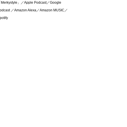
Merkystyle」／Apple Podcast／Google
odcast ／Amazon Alexa／Amazon MUSIC／
potify