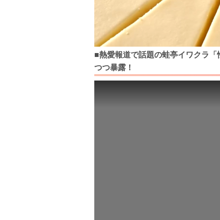
■熱愛報道で話題の蛙亭イワクラ「
つつ暴露！