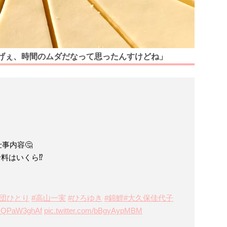
げぇ、時間のムダだなって思ったんすけどね」
事内容🤔
給料はいくら⁉
劇団ひとり
#高山一実
#ひろゆき
#錦鯉
#大久保佳代子
o/xQPaW3ghAf
pic.twitter.com/bBgyAypMBM