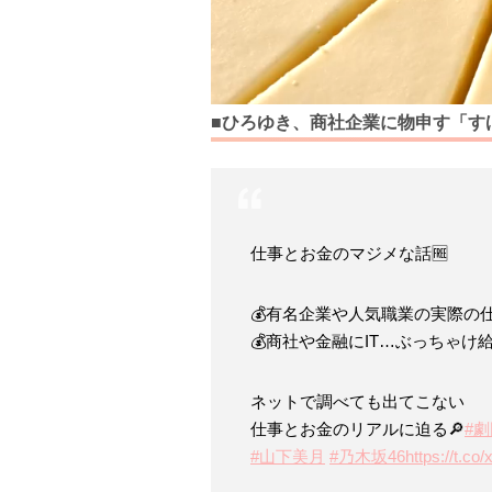
■ひろゆき、商社企業に物申す「す
仕事とお金のマジメな話🆓
💰有名企業や人気職業の実際の仕
💰商社や金融にIT…ぶっちゃけ
ネットで調べても出てこない
仕事とお金のリアルに迫る🔎
#
#山下美月
#乃木坂46
https://t.c