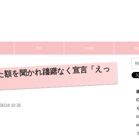
hot
snap
top
た額を聞かれ躊躇なく宣言「えっ
06/24 10:26
G