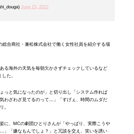
_douga)
June 23, 2022
上の総合商社・兼松株式会社で働く女性社員を紹介する場
である海外の天気を毎朝欠かさずチェックしているなど
ました。
ょっと気になったのが」と切り出し「システム作れば
気わざわざ見てるのって…」「すげぇ、時間のムダだ
リ。
姿に、MCの劇団ひとりさんが「やっぱり、実際こうや
…」「嫌なもんでしょ？」と冗談を交え、笑いを誘い