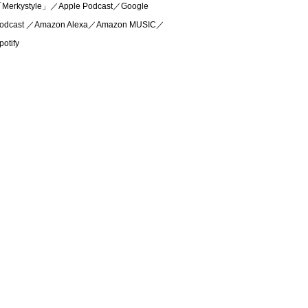
Merkystyle」／Apple Podcast／Google
odcast ／Amazon Alexa／Amazon MUSIC／
potify