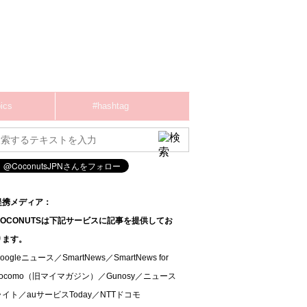
ics
#hashtag
提携メディア：
COCONUTSは下記サービスに記事を提供してお
ります。
oogleニュース／SmartNews／SmartNews for
docomo（旧マイマガジン）／Gunosy／ニュース
ライト／auサービスToday／NTTドコモ