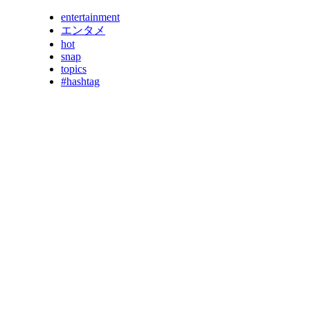
entertainment
エンタメ
hot
snap
topics
#hashtag