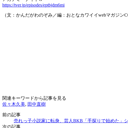
https://tver.jp/episodes/eptbjdm6mi
（文：かんだがわのぞみ／編：おとなカワイイwebマガジンCO
関連キーワードから記事を見る
佐々木久美
,
田中直樹
前の記事
売れっ子小説家に転身、芸人BKB「手探りで始めた」シ
次の記事