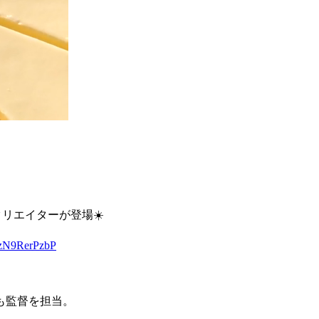
リエイターが登場☀️
m/zN9RerPzbP
も監督を担当。