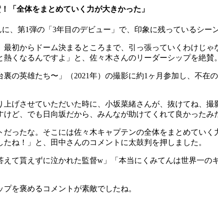
賛！「全体をまとめていく力が大きかった」
に、第1弾の「3年目のデビュー」で、印象に残っているシー
、最初からドーム決まるところまで、引っ張っていくわけじゃ
と熱くなるんですよ」と、佐々木さんのリーダーシップを絶賛
裏の英雄たち〜」（2021年）の撮影に約1ヶ月参加し、不在
り上げさせていただいた時に、小坂菜緒さんが、抜けてね、撮
すけど、でも日向坂だから、みんなが助けてくれて良かったみ
トだったな。そこには佐々木キャプテンの全体をまとめていく
したね！」と、田中さんのコメントに太鼓判を押しました。
答えて貰えずに泣かれた監督w」「本当にくみてんは世界一の
ップを褒めるコメントが素敵でしたね。