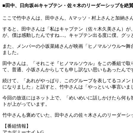
■田中、日向坂46キャプテン・佐々木のリーダーシップを絶
ここで竹中さんは、田中さん、Aマッソ・村上さんと加納さん
すると、田中さんは「私はキャプテン（佐々木久美さん）が
が、僕は感動したんですね…。キャプテン出る度に僕、グッ
また、メンバーの小坂菜緒さんが映画「ヒノマルソウル〜舞台
ました。
田中さんは、「それこそ『ヒノマルソウル』をこの番組で取
て、普通、小坂さんからしても申し訳ない思いもあったんで
続けて、「あれがやっぱり、このグループを表してるコメン
になりました」と話すと、竹中さんは「やっといい事言いま
今回の放送にはネット上で、「めいめいに話しかけたら何も
トが上がっています。
竹中さんも褒めていた、田中さんの佐々木さんのリーダーシ
【番組情報】
アカデミーナイトG