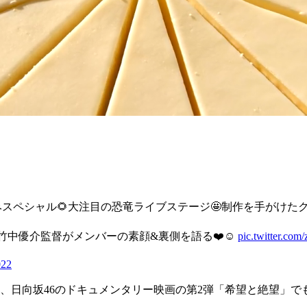
スペシャル🌻大注目の恐竜ライブステージ🤩制作を手がけたク
竹中優介監督がメンバーの素顔&裏側を語る❤️☺️
pic.twitter.co
022
き、日向坂46のドキュメンタリー映画の第2弾「希望と絶望」で