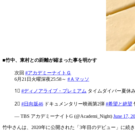
■竹中、東村との距離が縮まった事を明かす
次回
#アカデミーナイトＧ
6月21日火曜深夜25:58～
#Ａマッソ
1⃣
#ディノアライブ・プレミアム
タイムダイバー夏休み
2⃣
#日向坂46
ドキュメンタリー映画第2弾
#希望と絶望
— TBS アカデミーナイトG (@Academi_Night)
June 17, 2
竹中さんは、2020年に公開された「3年目のデビュー」に続