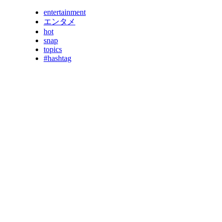
entertainment
エンタメ
hot
snap
topics
#hashtag