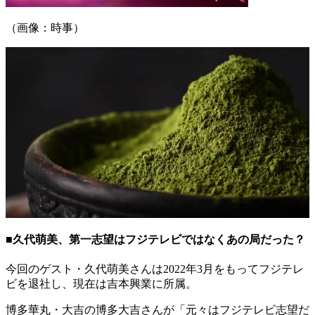
（画像：時事）
■久代萌美、第一志望はフジテレビではなくあの局だった？
今回のゲスト・久代萌美さんは2022年3月をもってフジテレ
ビを退社し、現在は吉本興業に所属。
博多華丸・大吉の博多大吉さんが「元々はフジテレビ志望だ