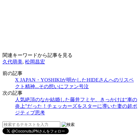
関連キーワードから記事を見る
久代萌美
,
松岡昌宏
前の記事
X JAPAN・YOSHIKIが明かしたHIDEさんへのリスペ
クト精神...その想いにファン号泣
次の記事
人気絶頂のなか結婚した藤井フミヤ、きっかけは“車の
炎上”だった！チェッカーズをスターに導いた妻の超ポ
ジティブ思考