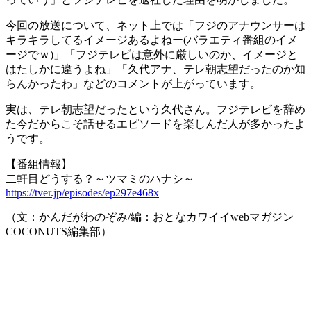
今回の放送について、ネット上では「フジのアナウンサーは
キラキラしてるイメージあるよねー(バラエティ番組のイメ
ージでｗ)」「フジテレビは意外に厳しいのか、イメージと
はたしかに違うよね」「久代アナ、テレ朝志望だったのか知
らんかったわ」などのコメントが上がっています。
実は、テレ朝志望だったという久代さん。フジテレビを辞め
た今だからこそ話せるエピソードを楽しんだ人が多かったよ
うです。
【番組情報】
二軒目どうする？～ツマミのハナシ～
https://tver.jp/episodes/ep297e468x
（文：かんだがわのぞみ/編：おとなカワイイwebマガジン
COCONUTS編集部）