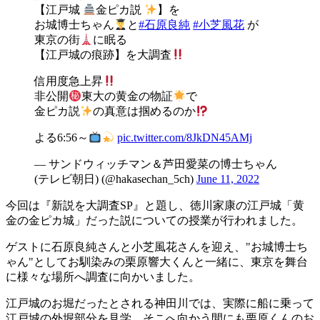
【江戸城
金ピカ説
】を
お城博士ちゃん
と
#石原良純
#小芝風花
が
東京の街
に眠る
【江戸城の痕跡】を大調査
信用度急上昇
非公開
東大の黄金の物証
で
金ピカ説
の真意は掴めるのか
よる6:56～
pic.twitter.com/8JkDN45AMj
— サンドウィッチマン＆芦田愛菜の博士ちゃん
(テレビ朝日) (@hakasechan_5ch)
June 11, 2022
今回は『新説を大調査SP』と題し、徳川家康の江戸城「黄
金の金ピカ城」だった説についての授業が行われました。
ゲストに石原良純さんと小芝風花さんを迎え、"お城博士ち
ゃん"としてお馴染みの栗原響大くんと一緒に、東京を舞台
に様々な場所へ調査に向かいました。
江戸城のお堀だったとされる神田川では、実際に船に乗って
江戸城の外堀部分を見学。そこへ向かう間にも栗原くんのお