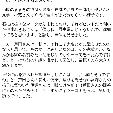
たのだと解説する栗原くん。
当時のままその痕跡が残る江戸城のお堀の一部を小芝さんと
見学。小芝さんは０円の理由がまだ分からない様子です。
石には様々なマークが刻まれており、それがヒントだと聞い
た伊達みきおさんは「僕もね、歴史嫌いじゃないんで。僕知
ってると思います」と語り、自信を見せました。
一方、芦田さんは「私は、それこそ大名とかに造らせたのか
なぁと思って。あのマークみたいなのは、その家紋とか、な
んかお家の名前みたいな感じなのかなーって思ったんですけ
ど」と、持ち前の知識を活かして回答し、栗原くんを大きく
頷かせます。
最後に話を振られた富澤たけしさんは、「お...俺もそうです
ね」と、芦田さんの答えに便乗。焦りを隠せない富澤さんの
様子に気づいた伊達さんは「嘘つけお前！（芦田さんの回答
に）のっただろ今！」と、すかさずツッコミを入れ、笑いを
誘っていました。