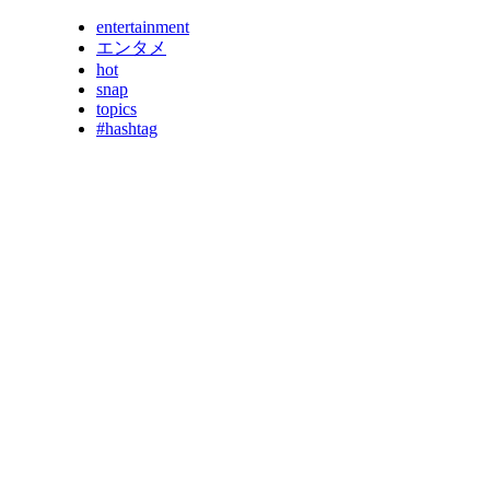
entertainment
エンタメ
hot
snap
topics
#hashtag