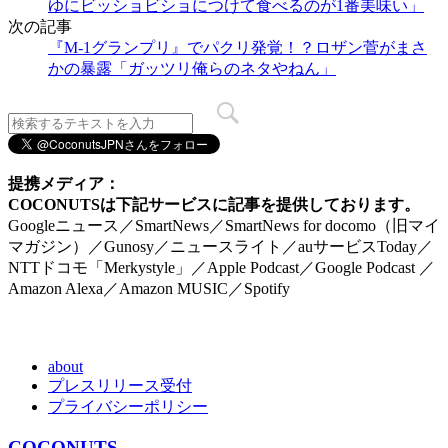
ゆにビッショビショにつけて食べるのが1番美味い」
次の記事
『M-1グランプリ』でパクリ発覚！？ロザン菅がまさ
かの暴露「ガッツリ俺らのネタやねん」
提携メディア：
COCONUTSは下記サービスに記事を提供しております。
Googleニュース／SmartNews／SmartNews for docomo（旧マイ
マガジン）／Gunosy／ニュースライト／auサービスToday／
NTTドコモ「Merkystyle」／Apple Podcast／Google Podcast ／
Amazon Alexa／Amazon MUSIC／Spotify
about
プレスリリース受付
プライバシーポリシー
COCONUTS