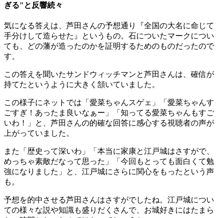
ぎる"と反響続々
気になる答えは、芦田さんの予想通り『全国の大名に命じて
手分けして造らせた』というもの。石についたマークについ
ても、どの藩が造ったのかを証明するためのものだったので
す。
この答えを聞いたサンドウィッチマンと芦田さんは、確信が
持てたというように大きく頷いていました。
この様子にネットでは「愛菜ちゃんスゲェ」「愛菜ちゃんす
ごすぎ！あったま良いなぁー」「知ってる愛菜ちゃんもすご
いわ！」と、芦田さんの的確な回答に感心する視聴者の声が
上がっていました。
また「歴史って深いわ」「本当に家康と江戸城はさすがで、
めっちゃ素敵だなって思った」「今回もとっても面白くて勉
強になりました」と、江戸城にさらに関心をもったという声
も。
予想を的中させる芦田さんはさすがでしたね。江戸城につい
ての様々な説や知識も盛りだくさんで、お城好きにはたまら