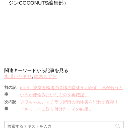
ジンCOCONUTS編集部）
関連キーワードから記事を見る
水川かたまり
,
鈴木もぐら
前の記
milet、東京五輪後の意識の変化を明かす「私が歌うと
事
いうか使命みたいなものを再確認」
次の記
フワちゃん、マヂラブ野田の肉体美を思わず保存！
事
「さっしーに送り付けた」その結果…