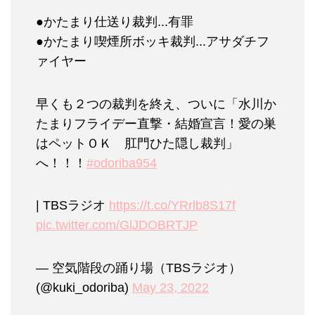
●かたまり仕送り裁判...有罪
●かたまり喫煙所ボッキ裁判...アサダチフ
ァイヤー
早くも２つの裁判を終え、ついに「水川か
たまりフライデー直撃・結婚宣言！愛の巣
はペットＯＫ 肛門ひた隠し裁判」
へ！！！
#odoriba954
| TBSラジオ
https://t.co/YRrlb8S17f
pic.twitter.com/GlJDOBRTJP
— 空気階段の踊り場（TBSラジオ）
(@kuki_odoriba)
May 23, 2022