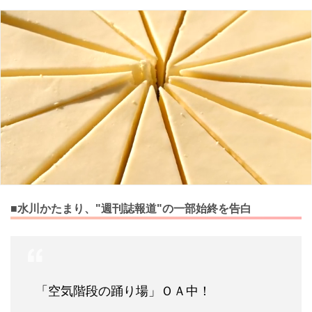
■水川かたまり、"週刊誌報道"の一部始終を告白
「空気階段の踊り場」ＯＡ中！