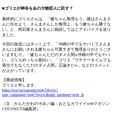
■ゴリエが神谷をあの大物芸人に託す？
最終的にゴリエさんは、「健ちゃん無理もう…後はさんまさ
んに任せよう。さんまさんしか無理よ、もう健ちゃん勝てな
い」と、明石家さんまさんに相談してはとアドバイスを送り
ました。
今回の放送にはネット上で、「沖縄の中でもヤバくてさんま
さんにお願いされる健ちゃん可愛すぎて無理ありがとうござ
いますむり」「健ちゃんただのダメ人間w沖縄の中でもヤバ
い、ゴリエめっちゃ面白い」「ゴリエ『ウチナータイムでも
適当でもなくただのダメ人間』正論きたw」などのコメント
が上がっています。
【番組情報】
ゴリエと申します。
https://tver.jp/episodes/epje7dyzvc?
utm_campaign=epje7dyzvc&utm_medium=web_lp
（文：かんだがわのぞみ／編：おとなカワイイwebマガジン
COCONUTS編集部）