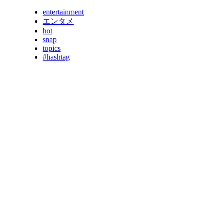
entertainment
エンタメ
hot
snap
topics
#hashtag