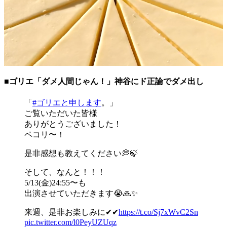
■ゴリエ「ダメ人間じゃん！」神谷にド正論でダメ出し
「
#ゴリエと申します
。」
ご覧いただいた皆様
ありがとうございました！
ペコリ〜！
是非感想も教えてください💭🍃
そして、なんと！！！
5/13(金)24:55〜も
出演させていただきます😭🙏✨
来週、是非お楽しみに✔︎✔︎
https://t.co/Sj7xWvC2Sn
pic.twitter.com/l0PeyUZUqz