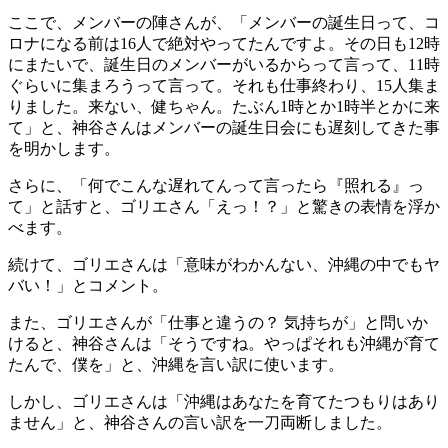
ここで、メンバーの陣さんが、「メンバーの誕生日って、コ
ロナになる前は16人で絶対やってたんですよ。その日も12時
にまたいで、誕生日のメンバーがいるからって言って、11時
ぐらいに集まろうって言って。それも仕事終わり、15人集ま
りました。来ない、健ちゃん。たぶん1時とか1時半とかに来
て」と、神谷さんはメンバーの誕生日会にも遅刻してきた事
を明かします。
さらに、「何でこんな遅れてんって言ったら『照れる』っ
て」と話すと、ゴリエさん「えっ！？」と驚きの表情を浮か
べます。
続けて、ゴリエさんは「意味がわかんない、沖縄の中でもヤ
バい！」とコメント。
また、ゴリエさんが「仕事と違うの？ 気持ちが」と問いか
けると、神谷さんは「そうですね。やっぱそれも沖縄が育て
たんで、僕を」と、沖縄を言い訳に使います。
しかし、ゴリエさんは「沖縄はあなたを育てたつもりはあり
ません」と、神谷さんの言い訳を一刀両断しました。