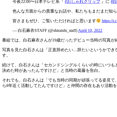
今夜22:00〜日本テレビ系『
#おしゃれクリップ
』に
#
色んな方面からの貴重なお話や、私たちもまだまだ知ら
皆さまもぜひ、ご覧いただければと思います
https://
— 白石麻衣STAFF (@shiraishi_staff)
April 10, 2022
番組では、白石麻衣さんが19歳だったデビュー当時の写真が
写真を見た白石さんは「正直辞めたい…辞たいというかでき
す。
続けて、白石さんは「セカンドシングルくらいの時にいつも
決めた時があったんですけど」と当時の葛藤を告白。
それでも、白石さんは「でも当時の同期が頑張ってる姿見て
ら8年近く活動してたんですけど」と仲間の存在もあり活動