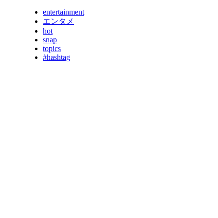
entertainment
エンタメ
hot
snap
topics
#hashtag