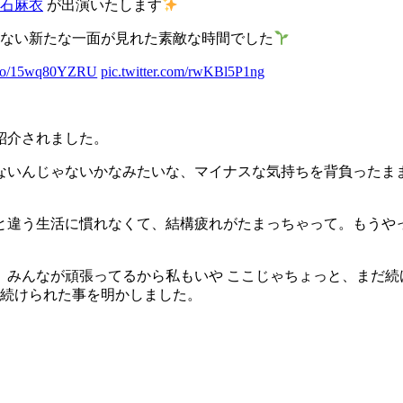
白石麻衣
が出演いたします
ない新たな一面が見れた素敵な時間でした
t.co/15wq80YZRU
pic.twitter.com/rwKBl5P1ng
紹介されました。
ないんじゃないかなみたいな、マイナスな気持ちを背負ったまま
と違う生活に慣れなくて、結構疲れがたまっちゃって。もうや
、みんなが頑張ってるから私もいや ここじゃちょっと、まだ続
を続けられた事を明かしました。