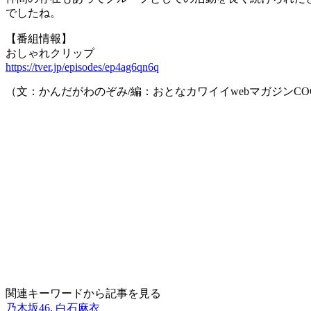
でしたね。
【番組情報】
おしゃれクリップ
https://tver.jp/episodes/ep4ag6qn6q
（文：かんだがわのぞみ/編：おとなカワイイwebマガジンCO
関連キーワードから記事を見る
乃木坂46
,
白石麻衣