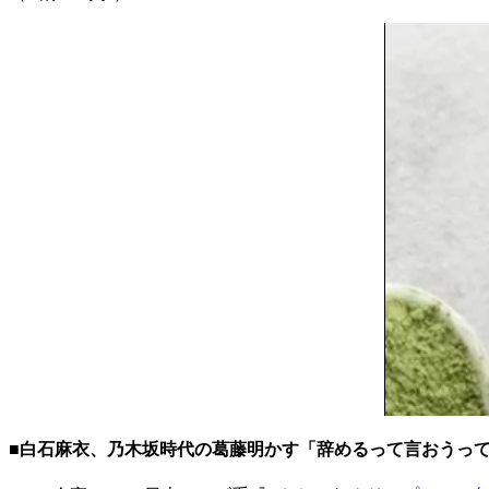
■白石麻衣、乃木坂時代の葛藤明かす「辞めるって言おうっ