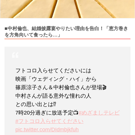
■中村倫也、結婚披露宴やりたい理由を告白！「恵方巻き
を方角向いて食ったら…」
フトコロ入らせてくださいには
映画「ウェディング・ハイ」から
篠原涼子さん＆中村倫也さんが登場🎬
中村さんが語る意外な憧れの人
との思い出とは⁉
7時20分過ぎに放送予定📺
#めざましテレビ
#フトコロ入らせてください
pic.twitter.com/DIdmbjkfuh