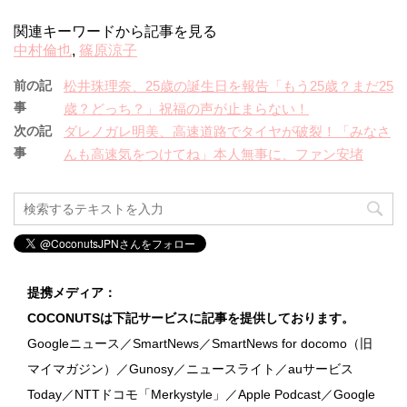
関連キーワードから記事を見る
中村倫也
,
篠原涼子
前の記
松井珠理奈、25歳の誕生日を報告「もう25歳？まだ25
事
歳？どっち？」祝福の声が止まらない！
次の記
ダレノガレ明美、高速道路でタイヤが破裂！「みなさ
事
んも高速気をつけてね」本人無事に、ファン安堵
提携メディア：
COCONUTSは下記サービスに記事を提供しております。
Googleニュース／SmartNews／SmartNews for docomo（旧
マイマガジン）／Gunosy／ニュースライト／auサービス
Today／NTTドコモ「Merkystyle」／Apple Podcast／Google