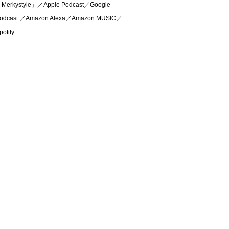
Merkystyle」／Apple Podcast／Google
odcast ／Amazon Alexa／Amazon MUSIC／
potify