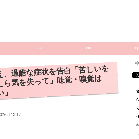
hot
snap
top
え、過酷な症状を告白「苦しいを
たら気を失って」味覚・嗅覚は
い」
02/08 13:17
G