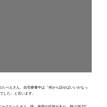
が出たぺえさん。自宅療養中は「何から話せばいいかなっ
でした」と言います。
ークだったそう。咳、発熱の症状があり、熱は38.5℃