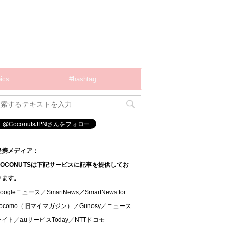
ics
#hashtag
提携メディア：
COCONUTSは下記サービスに記事を提供してお
ります。
oogleニュース／SmartNews／SmartNews for
docomo（旧マイマガジン）／Gunosy／ニュース
ライト／auサービスToday／NTTドコモ