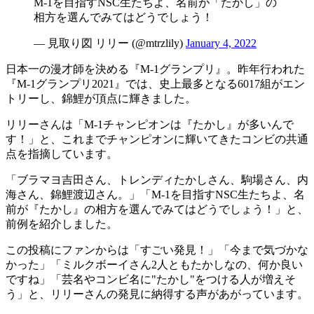
M-1を目指すNSC生たちよ、名前が「たかし」の
相方を選んでみてはどうでしょう！
— 見取り図 リリー (@mtrzlily)
January 4, 2022
日本一の漫才師を決める『M‐1グランプリ』。昨年行われた
『M‐1グランプリ2021』では、史上最多となる6017組がエン
トリーし、錦鯉が頂点に輝きました。
リリーさんは「M-1チャンピオンは『たかし』が多いんで
す！」と、これまでチャンピオンに輝いてきたコンビの共通
点を指摘しています。
「ブラマヨ吉田さん、トレンディたかしさん、駒場さん、内
海さん、錦鯉渡辺さん。」「M-1を目指すNSC生たちよ、名
前が『たかし』の相方を選んでみてはどうでしょう！」と、
前例を紹介しました。
この投稿にファンからは「すごい発見！」「今まで気づかな
かった」「ミルクボーイさん2人ともたかしなの、何か良い
ですね」「芸名やコンビ名に"たかし"をつける人が増えそ
う」と、リリーさんの発見に納得する声があがっています。