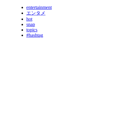
entertainment
エンタメ
hot
snap
topics
#hashtag