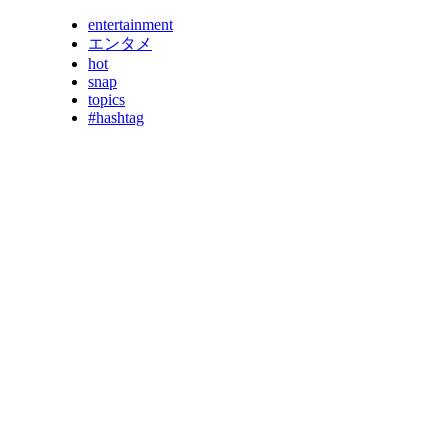
entertainment
エンタメ
hot
snap
topics
#hashtag