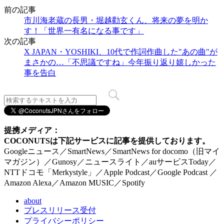
前の記事
市川海老蔵の長男・堀越勸玄くん、将来の夢を明か
す！「世界一有名になる事です」
次の記事
X JAPAN・YOSHIKI、10代で作詞作曲した"あの曲"が
まさかの…「不思議ですね」今年振り返り嬉しかった
事を告白
提携メディア：
COCONUTSは下記サービスに記事を提供しております。
Googleニュース／SmartNews／SmartNews for docomo（旧マイ
マガジン）／Gunosy／ニュースライト／auサービスToday／
NTTドコモ「Merkystyle」／Apple Podcast／Google Podcast ／
Amazon Alexa／Amazon MUSIC／Spotify
about
プレスリリース受付
プライバシーポリシー