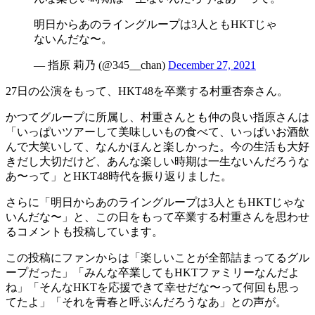
明日からあのライングループは3人ともHKTじゃ
ないんだな〜。
— 指原 莉乃 (@345__chan)
December 27, 2021
27日の公演をもって、HKT48を卒業する村重杏奈さん。
かつてグループに所属し、村重さんとも仲の良い指原さんは
「いっぱいツアーして美味しいもの食べて、いっぱいお酒飲
んで大笑いして、なんかほんと楽しかった。今の生活も大好
きだし大切だけど、あんな楽しい時期は一生ないんだろうな
あ〜って」とHKT48時代を振り返りました。
さらに「明日からあのライングループは3人ともHKTじゃな
いんだな〜」と、この日をもって卒業する村重さんを思わせ
るコメントも投稿しています。
この投稿にファンからは「楽しいことが全部詰まってるグル
ープだった」「みんな卒業してもHKTファミリーなんだよ
ね」「そんなHKTを応援できて幸せだな〜って何回も思っ
てたよ」「それを青春と呼ぶんだろうなあ」との声が。