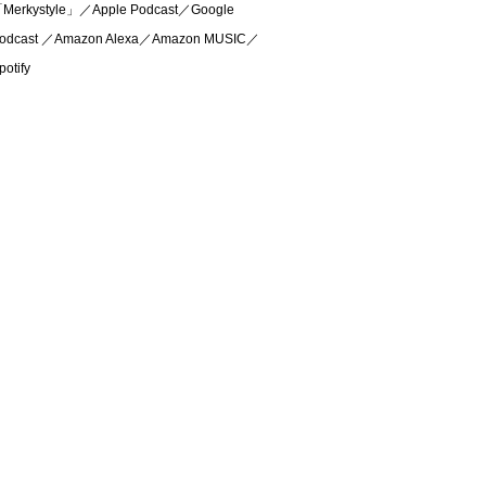
Merkystyle」／Apple Podcast／Google
odcast ／Amazon Alexa／Amazon MUSIC／
potify