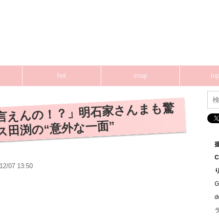
hot
snap
top
言えんの！？」明石家さんまも驚
ス田渕の“意外な一面”
12/07 13:50
G