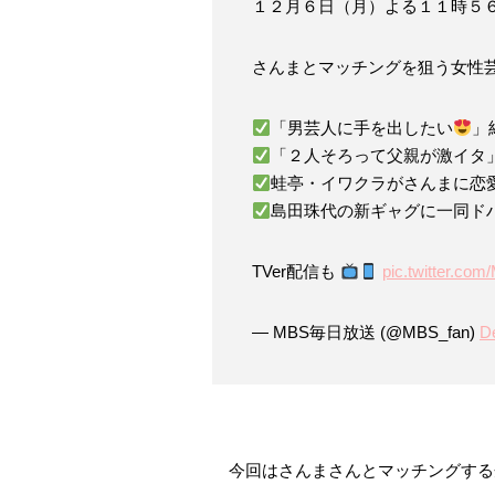
１２月６日（月）よる１１時５
さんまとマッチングを狙う女性
「男芸人に手を出したい
」
「２人そろって父親が激イタ
蛙亭・イワクラがさんまに恋
島田珠代の新ギャグに一同ド
TVer配信も
pic.twitter.c
— MBS毎日放送 (@MBS_fan)
D
今回はさんまさんとマッチングする