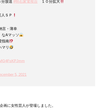
６分放送
#明石家電視台
１０分拡大
芸人ＳＰ
納言・薄幸
」なAマッソ
愛指南
ハマリ
om/MG4FsKPJmm
ecember 5, 2021
企画に女性芸人が登場しました。