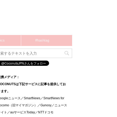
ics
#hashtag
提携メディア：
COCONUTSは下記サービスに記事を提供してお
ります。
oogleニュース／SmartNews／SmartNews for
docomo（旧マイマガジン）／Gunosy／ニュース
ライト／auサービスToday／NTTドコモ