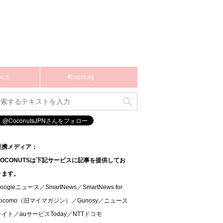
ics
#hashtag
提携メディア：
COCONUTSは下記サービスに記事を提供してお
ります。
oogleニュース／SmartNews／SmartNews for
docomo（旧マイマガジン）／Gunosy／ニュース
ライト／auサービスToday／NTTドコモ