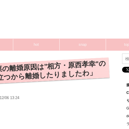
hot
snap
top
の離婚原因は"相方・原西孝幸"の
立つから離婚したりましたわ」
12/06 13:24
G