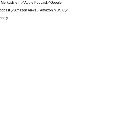
Merkystyle」／Apple Podcast／Google
odcast ／Amazon Alexa／Amazon MUSIC／
potify