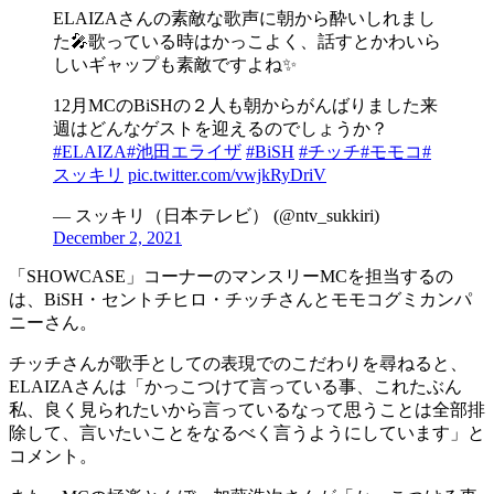
ELAIZAさんの素敵な歌声に朝から酔いしれまし
た🎤歌っている時はかっこよく、話すとかわいら
しいギャップも素敵ですよね✨
12月MCのBiSHの２人も朝からがんばりました来
週はどんなゲストを迎えるのでしょうか？
#ELAIZA
#池田エライザ
#BiSH
#チッチ
#モモコ
#
スッキリ
pic.twitter.com/vwjkRyDriV
— スッキリ（日本テレビ） (@ntv_sukkiri)
December 2, 2021
「SHOWCASE」コーナーのマンスリーMCを担当するの
は、BiSH・セントチヒロ・チッチさんとモモコグミカンパ
ニーさん。
チッチさんが歌手としての表現でのこだわりを尋ねると、
ELAIZAさんは「かっこつけて言っている事、これたぶん
私、良く見られたいから言っているなって思うことは全部排
除して、言いたいことをなるべく言うようにしています」と
コメント。