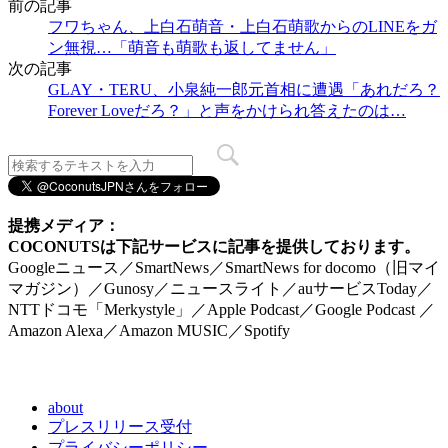
前の記事
フワちゃん、上白石萌音・上白石萌歌からのLINEをガ
ン無視…「萌音も萌歌も返してません」
次の記事
GLAY・TERU、小泉純一郎元首相に遭遇「あれだろ？
Forever Loveだろ？」と声をかけられ答えたのは…
提携メディア：
COCONUTSは下記サービスに記事を提供しております。
Googleニュース／SmartNews／SmartNews for docomo（旧マイ
マガジン）／Gunosy／ニュースライト／auサービスToday／
NTTドコモ「Merkystyle」／Apple Podcast／Google Podcast ／
Amazon Alexa／Amazon MUSIC／Spotify
about
プレスリリース受付
プライバシーポリシー