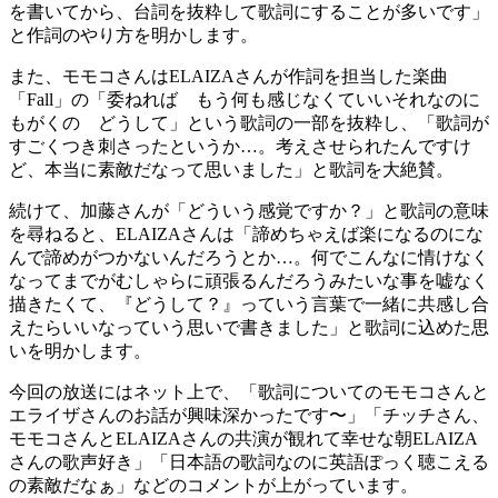
を書いてから、台詞を抜粋して歌詞にすることが多いです」
と作詞のやり方を明かします。
また、モモコさんはELAIZAさんが作詞を担当した楽曲
「Fall」の「委ねれば もう何も感じなくていいそれなのに
もがくの どうして」という歌詞の一部を抜粋し、「歌詞が
すごくつき刺さったというか…。考えさせられたんですけ
ど、本当に素敵だなって思いました」と歌詞を大絶賛。
続けて、加藤さんが「どういう感覚ですか？」と歌詞の意味
を尋ねると、ELAIZAさんは「諦めちゃえば楽になるのにな
んで諦めがつかないんだろうとか…。何でこんなに情けなく
なってまでがむしゃらに頑張るんだろうみたいな事を嘘なく
描きたくて、『どうして？』っていう言葉で一緒に共感し合
えたらいいなっていう思いで書きました」と歌詞に込めた思
いを明かします。
今回の放送にはネット上で、「歌詞についてのモモコさんと
エライザさんのお話が興味深かったです〜」「チッチさん、
モモコさんとELAIZAさんの共演が観れて幸せな朝ELAIZA
さんの歌声好き」「日本語の歌詞なのに英語ぽっく聴こえる
の素敵だなぁ」などのコメントが上がっています。