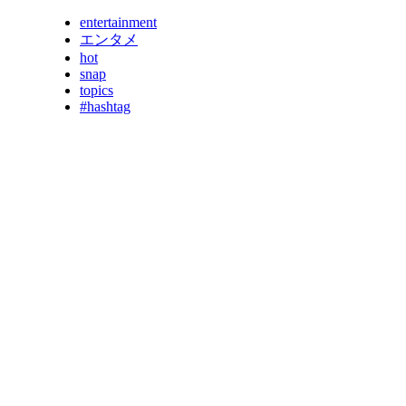
entertainment
エンタメ
hot
snap
topics
#hashtag