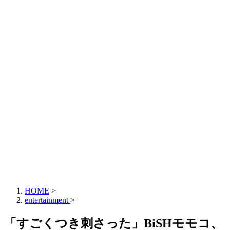
HOME
>
entertainment
>
「すごくつき刺さった」BiSHモモコ、