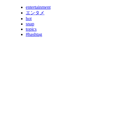
entertainment
エンタメ
hot
snap
topics
#hashtag