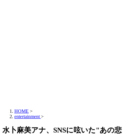
HOME
>
entertainment
>
水卜麻美アナ、SNSに呟いた"あの悲