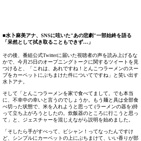
■水卜麻美アナ、SNSに呟いた"あの悲劇"一部始終を語る
「呆然として拭き取ることもできず…」
その後、番組公式Twitterに届いた視聴者の声を読み上げるな
かで、今月25日のオープニングトークに関するツイートを見
つけると、「これは、あれですね！とんこつラーメンのスー
プをカーペットにぶちまけた件についてですね」と笑い出す
水卜アナ。
そして「とんこつラーメンを家で食べてまして。でも本当
に、不幸中の幸いと言うのでしょうか。もう麺と具は全部食
べ切った状態で、米を入れようと思って (ラーメンの器を)持
って立ち上がろうとしたの。炊飯器のところに行こうと思っ
て」と、ジェスチャーを混じえながら説明を始めました。
「そしたら手がすべって、ビシャン！ってなったんですけ
ど、シンプルにカーペットの上にぶちまけて、いい香りが部