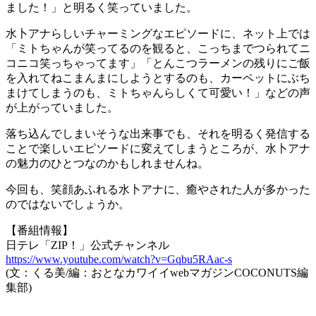
ました！」と明るく笑っていました。
水卜アナらしいチャーミングなエピソードに、ネット上では
「ミトちゃんが笑ってるのを観ると、こっちまでつられてニ
コニコ笑っちゃってます」「とんこつラーメンの残りにご飯
を入れてねこまんまにしようとするのも、カーペットにぶち
まけてしまうのも、ミトちゃんらしくて可愛い！」などの声
が上がっていました。
落ち込んでしまいそうな出来事でも、それを明るく発信する
ことで楽しいエピソードに変えてしまうところが、水卜アナ
の魅力のひとつなのかもしれませんね。
今回も、笑顔あふれる水卜アナに、癒やされた人が多かった
のではないでしょうか。
【番組情報】
日テレ「ZIP！」公式チャンネル
https://www.youtube.com/watch?v=Gqbu5RAac-s
(文：くる美/編：おとなカワイイwebマガジンCOCONUTS編
集部)