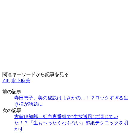
関連キーワードから記事を見る
ZIP
,
水卜麻美
前の記事
寺田恵子、美の秘訣はまさかの…！？ロックすぎる生
き様が話題に
次の記事
古舘伊知郎、紅白裏番組で"生放送風"に演じてい
た！？「生もへったくれもない」超絶テクニックを明
かす