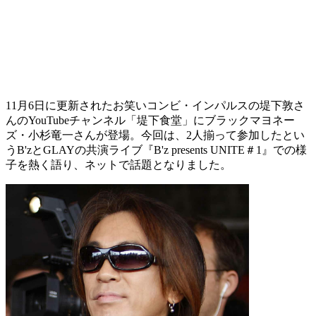
11月6日に更新されたお笑いコンビ・インパルスの堤下敦さ
んのYouTubeチャンネル「堤下食堂」にブラックマヨネー
ズ・小杉竜一さんが登場。今回は、2人揃って参加したとい
うB'zとGLAYの共演ライブ『B'z presents UNITE＃1』での様
子を熱く語り、ネットで話題となりました。