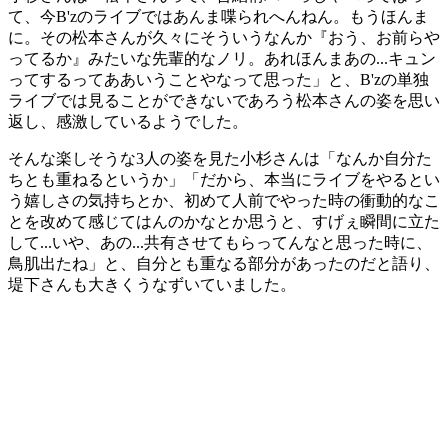
て、今B'zのライブではあんま喋られへんねん。もうほんま
に。その松本さんが久々にそういうなんか『おう、お前らや
ってるか』みたいな先輩的なノリ。あれほんまあの...キュン
ってするってああいうことやなって思った」と、B'zの単独
ライブでは見ることができないであろう松本さんの姿を思い
返し、感激しているようでした。
そんな楽しそうな3人の姿を見た小杉さんは「なんか自分た
ちとも重ねるというか」「だから、本当にライブをやるとい
う嬉しさの気持ちとか、初めて人前でやった時の衝動的なこ
とを改めて感じてはんのかなとか思うと、すげぇ瞬間に立た
して...いや、あの...共有させてもらってんなと思った時に、
鳥肌出たね」と、自分とも重なる部分があったのだと語り、
堤下さんも大きくうなずいていました。