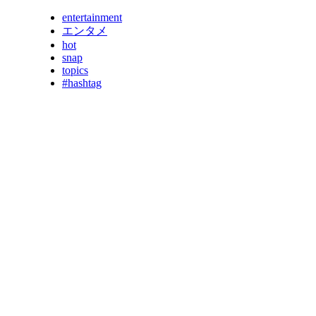
entertainment
エンタメ
hot
snap
topics
#hashtag