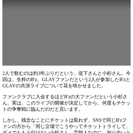
2人で飲むのは約3年ぶりだという、堤下さんと小杉さん。今
回は、生粋のB'z、GLAYファンだという2人が参加したB'zと
GLAYの共演ライブについて花を咲かせました。
ファンクラブに入会するほどB'zの大ファンだという小杉さ
ん。実は、このライブの開催が決定してから、何度もチケッ
トの争奪戦に臨んだのだと言います。
しかし、残念なことにチケットは取れず、SNSで同じB'zフ
ァンの方から「同じ立場でこうやってチケットトライして、
ダメでももう行けない小杉さん。芸能人なのに、知り合いと