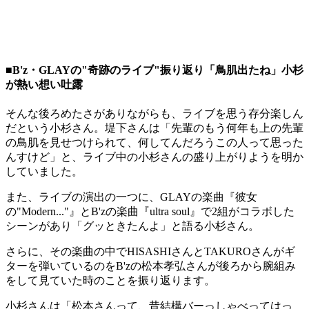
■B'z・GLAYの"奇跡のライブ"振り返り「鳥肌出たね」小杉
が熱い想い吐露
そんな後ろめたさがありながらも、ライブを思う存分楽しん
だという小杉さん。堤下さんは「先輩のもう何年も上の先輩
の鳥肌を見せつけられて、何してんだろうこの人って思った
んすけど」と、ライブ中の小杉さんの盛り上がりようを明か
していました。
また、ライブの演出の一つに、GLAYの楽曲『彼女
の"Modern..."』とB'zの楽曲『ultra soul』で2組がコラボした
シーンがあり「グッときたんよ」と語る小杉さん。
さらに、その楽曲の中でHISASHIさんとTAKUROさんがギ
ターを弾いているのをB'zの松本孝弘さんが後ろから腕組み
をして見ていた時のことを振り返ります。
小杉さんは「松本さんって、昔結構バーっしゃべってはっ