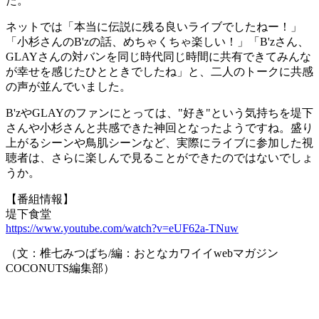
た。
ネットでは「本当に伝説に残る良いライブでしたねー！」
「小杉さんのB'zの話、めちゃくちゃ楽しい！」「B'zさん、
GLAYさんの対バンを同じ時代同じ時間に共有できてみんな
が幸せを感じたひとときでしたね」と、二人のトークに共感
の声が並んでいました。
B'zやGLAYのファンにとっては、"好き"という気持ちを堤下
さんや小杉さんと共感できた神回となったようですね。盛り
上がるシーンや鳥肌シーンなど、実際にライブに参加した視
聴者は、さらに楽しんで見ることができたのではないでしょ
うか。
【番組情報】
堤下食堂
https://www.youtube.com/watch?v=eUF62a-TNuw
（文：椎七みつばち/編：おとなカワイイwebマガジン
COCONUTS編集部）