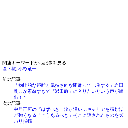
関連キーワードから記事を見る
堤下敦
,
小杉竜一
前の記事
「物理的な距離と気持ち的な距離って比例する」岩田
剛典が素敵すぎて『岩田教』に入りたいという声が続
出！？
次の記事
中居正広の『はずべき』論が深い…キャリアを積むほ
ど強くなる「こうあるべき」そこに隠されたものをズ
バリ指摘