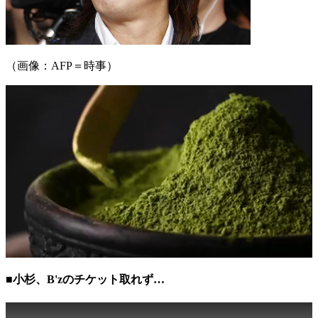
（画像：AFP＝時事）
■小杉、B'zのチケット取れず…