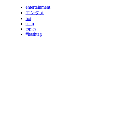
entertainment
エンタメ
hot
snap
topics
#hashtag