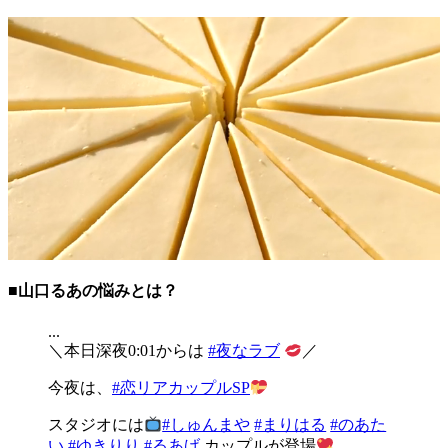
■山口るあの悩みとは？
...
＼本日深夜0:01からは
#夜なラブ
／
今夜は、
#恋リアカップルSP
スタジオには
#しゅんまや
#まりはる
#のあた
い
#ゆきりり
#るあげ
カップルが登場