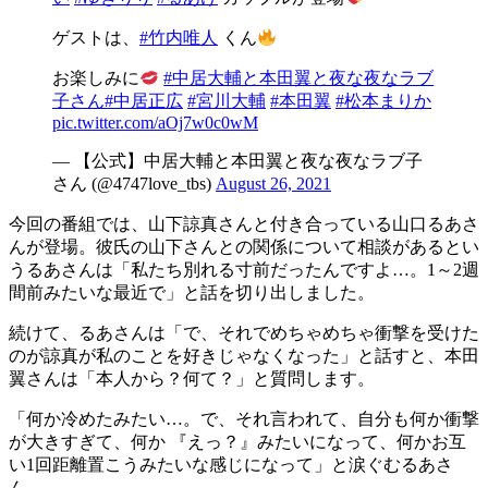
ゲストは、
#竹内唯人
くん
お楽しみに
#中居大輔と本田翼と夜な夜なラブ
子さん
#中居正広
#宮川大輔
#本田翼
#松本まりか
pic.twitter.com/aOj7w0c0wM
— 【公式】中居大輔と本田翼と夜な夜なラブ子
さん (@4747love_tbs)
August 26, 2021
今回の番組では、山下諒真さんと付き合っている山口るあさ
んが登場。彼氏の山下さんとの関係について相談があるとい
うるあさんは「私たち別れる寸前だったんですよ…。1～2週
間前みたいな最近で」と話を切り出しました。
続けて、るあさんは「で、それでめちゃめちゃ衝撃を受けた
のが諒真が私のことを好きじゃなくなった」と話すと、本田
翼さんは「本人から？何て？」と質問します。
「何か冷めたみたい…。で、それ言われて、自分も何か衝撃
が大きすぎて、何か 『えっ？』みたいになって、何かお互
い1回距離置こうみたいな感じになって」と涙ぐむるあさ
ん。