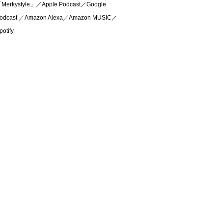
Merkystyle」／Apple Podcast／Google
odcast ／Amazon Alexa／Amazon MUSIC／
potify