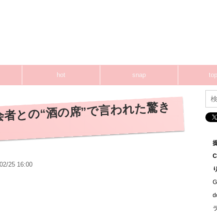
hot
snap
top
会者との“酒の席”で言われた驚き
02/25 16:00
G