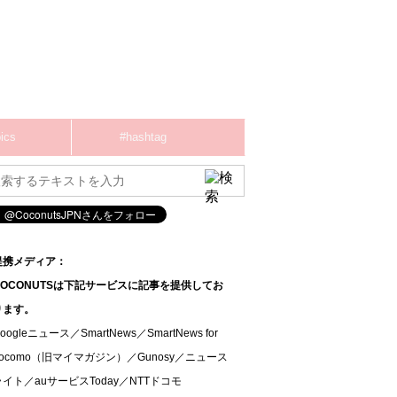
ics
#hashtag
提携メディア：
COCONUTSは下記サービスに記事を提供してお
ります。
oogleニュース／SmartNews／SmartNews for
docomo（旧マイマガジン）／Gunosy／ニュース
ライト／auサービスToday／NTTドコモ