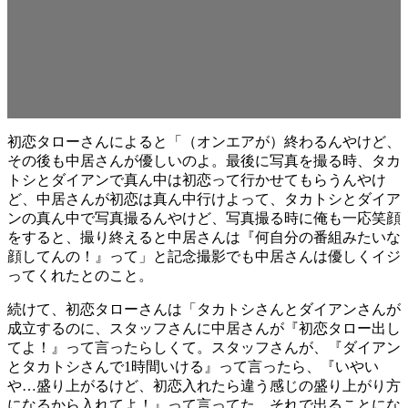
初恋タローさんによると「（オンエアが）終わるんやけど、
その後も中居さんが優しいのよ。最後に写真を撮る時、タカ
トシとダイアンで真ん中は初恋って行かせてもらうんやけ
ど、中居さんが初恋は真ん中行けよって、タカトシとダイア
ンの真ん中で写真撮るんやけど、写真撮る時に俺も一応笑顔
をすると、撮り終えると中居さんは『何自分の番組みたいな
顔してんの！』って」と記念撮影でも中居さんは優しくイジ
ってくれたとのこと。
続けて、初恋タローさんは「タカトシさんとダイアンさんが
成立するのに、スタッフさんに中居さんが『初恋タロー出し
てよ！』って言ったらしくて。スタッフさんが、『ダイアン
とタカトシさんで1時間いける』って言ったら、『いやい
や…盛り上がるけど、初恋入れたら違う感じの盛り上がり方
になるから入れてよ！』って言ってた。それで出ることにな