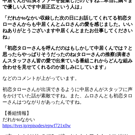
中居くんが出演オファーを提案したのですね…本当に隅々ま
で優しい人です中居正広という人は」
「だれかtoなかい収録した次の日にお話してくれてる初恋タ
ローさんからも中居くんとムロさんの愛を感じました。いい
ねありがとうございます中居くんとまたお仕事してください
ね」
「初恋タローさんを呼んだのはもしかして中居くんでは？と
思ったらやっぱりそうだったのね(タローさんの推察)演者さ
んスタッフさん皆の愛で出来ている番組これからどんな組み
合わせを見せてくれるのか楽しみにしています」
などのコメントが上がっています。
初恋タローさんが出演できるように中居さんがスタッフに声
をかけていた話が素敵ですね。また、ムロさんとも初恋タロ
ーさんはつながりがあったんですね。
【番組情報】
だれかtoなかい
https://tver.jp/episodes/epwf721x0w