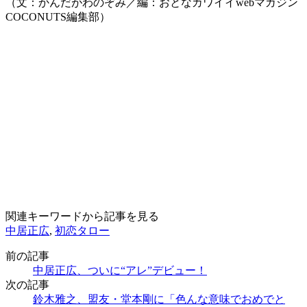
（文：かんだがわのぞみ／編：おとなカワイイwebマガジン
COCONUTS編集部）
関連キーワードから記事を見る
中居正広
,
初恋タロー
前の記事
中居正広、ついに“アレ”デビュー！
次の記事
鈴木雅之、盟友・堂本剛に「色んな意味でおめでと