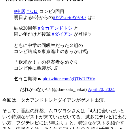
#中居
#ムロ
コンビ2回目
明日よる9時からの
#だれかtoなかい
は‼️
結成30周年
#タカアンドトシ
と
同い年だけど後輩
#ダイアン
が登場✨
ともに中学の同級生だった２組の
コンビ結成＆東京進出のきっかけ🤔
「欧米か！」の発案者をめぐり
コンビ仲に亀裂が…⁉️
乞うご期待🔥
pic.twitter.com/gQTisJU3Vv
— だれかtoなかい (@darekato_nakai)
April 20, 2024
今回は、タカアンドトシとダイアンがゲスト出演。
そして、番組の終盤。ムロツヨシさんは「4人に会いたいと
いう特別なゲストが来ていただいてる。滅多にテレビに出な
い方。フジテレビには5年ぶり」と、特別なゲストを紹介す
ると、中居さんは「そんなすごい人なの？ 松山千春？」と