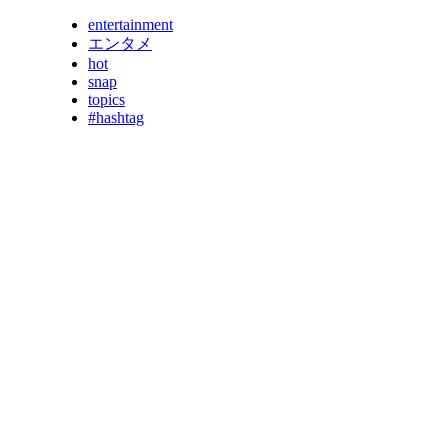
entertainment
エンタメ
hot
snap
topics
#hashtag