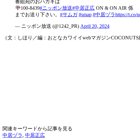
番組宛のおハガキは
100-8439
#ニッポン放送
#中居正広
ON & ON AIR 係
までお送り下さい。
#サムガ
#smap
#中居ヅラ
https://t.c
— ニッポン放送 (@1242_PR)
April 20, 2024
（文：しほり／編：おとなカワイイwebマガジンCOCONUT
関連キーワードから記事を見る
中居ヅラ
,
中居正広