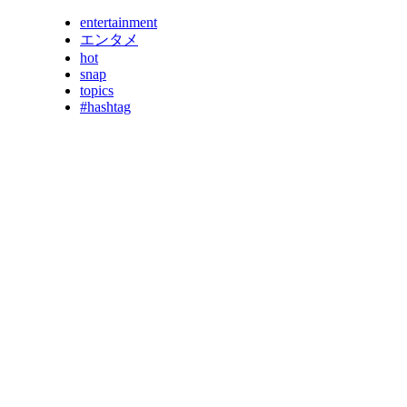
entertainment
エンタメ
hot
snap
topics
#hashtag