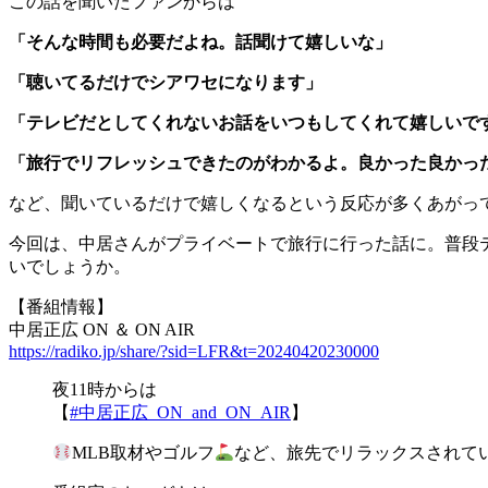
この話を聞いたファンからは
「そんな時間も必要だよね。話聞けて嬉しいな」
「聴いてるだけでシアワセになります」
「テレビだとしてくれないお話をいつもしてくれて嬉しいで
「旅行でリフレッシュできたのがわかるよ。良かった良かっ
など、聞いているだけで嬉しくなるという反応が多くあがっ
今回は、中居さんがプライベートで旅行に行った話に。普段
いでしょうか。
【番組情報】
中居正広 ON ＆ ON AIR
https://radiko.jp/share/?sid=LFR&t=20240420230000
夜11時からは
【
#中居正広_ON_and_ON_AIR
】
MLB取材やゴルフ
など、旅先でリラックスされて