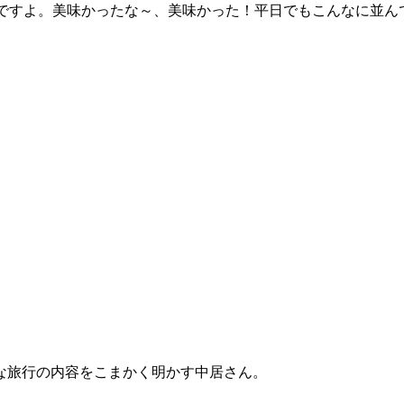
inですよ。美味かったな～、美味かった！平日でもこんなに並
。
な旅行の内容をこまかく明かす中居さん。