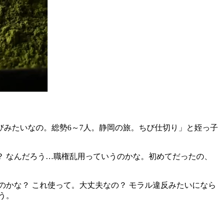
びみたいなの。総勢6～7人。静岡の旅。ちび仕切り」と姪っ子
 なんだろう…職権乱用っていうのかな。初めてだったの、
かな？ これ使って。大丈夫なの？ モラル違反みたいになら
う。