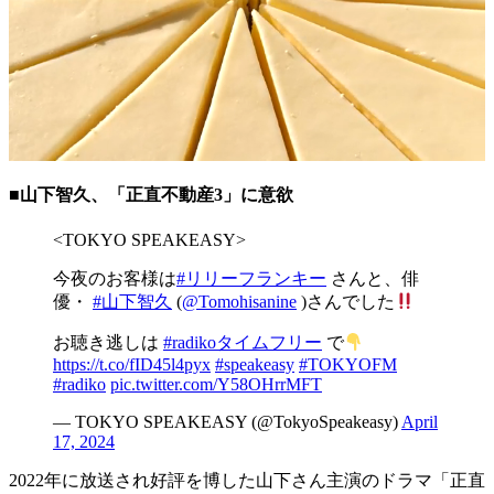
■山下智久、「正直不動産3」に意欲
<TOKYO SPEAKEASY>
今夜のお客様は
#リリーフランキー
さんと、俳
優・
#山下智久
(
@Tomohisanine
)さんでした
お聴き逃しは
#radikoタイムフリー
で
https://t.co/fID45l4pyx
#speakeasy
#TOKYOFM
#radiko
pic.twitter.com/Y58OHrrMFT
— TOKYO SPEAKEASY (@TokyoSpeakeasy)
April
17, 2024
2022年に放送され好評を博した山下さん主演のドラマ「正直