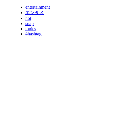
entertainment
エンタメ
hot
snap
topics
#hashtag