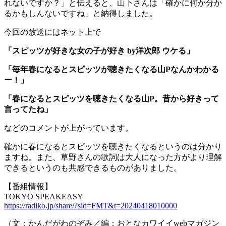
れないですか？」と伝えると、山下さんは「確かに何か分か
るかもしんないですね」と納得しました。
今回の放送にはネット上で
「スピッツが好きな女の子が好き by洋次郎 ウケる」
「毎年春になるとスピッツが聴きたくなる山Pなんかわかる
ー！」
「春になるとスピッツを聴きたくなる山P。昔から好きって
言ってたね」
などのコメントが上がっています。
確かに春になるとスピッツを聴きたくなるというのは分かり
ますね。また、草野さんの歌詞は大人になった方がより理解
できるというのも共感できるものがありました。
【番組情報】
TOKYO SPEAKEASY
https://radiko.jp/share/?sid=FMT&t=20240418010000
（文：かんだがわのぞみ／編：おとなカワイイwebマガジン