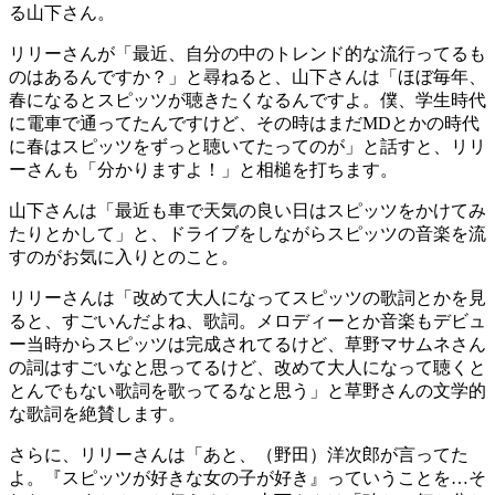
る山下さん。
リリーさんが「最近、自分の中のトレンド的な流行ってるも
のはあるんですか？」と尋ねると、山下さんは「ほぼ毎年、
春になるとスピッツが聴きたくなるんですよ。僕、学生時代
に電車で通ってたんですけど、その時はまだMDとかの時代
に春はスピッツをずっと聴いてたってのが」と話すと、リリ
ーさんも「分かりますよ！」と相槌を打ちます。
山下さんは「最近も車で天気の良い日はスピッツをかけてみ
たりとかして」と、ドライブをしながらスピッツの音楽を流
すのがお気に入りとのこと。
リリーさんは「改めて大人になってスピッツの歌詞とかを見
ると、すごいんだよね、歌詞。メロディーとか音楽もデビュ
ー当時からスピッツは完成されてるけど、草野マサムネさん
の詞はすごいなと思ってるけど、改めて大人になって聴くと
とんでもない歌詞を歌ってるなと思う」と草野さんの文学的
な歌詞を絶賛します。
さらに、リリーさんは「あと、（野田）洋次郎が言ってた
よ。『スピッツが好きな女の子が好き』っていうことを…そ