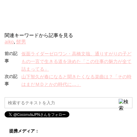
関連キーワードから記事を見る
aiko
,
髭男
前の記
仮面ライダーゼロワン・高橋文哉、通りすがりの子ど
事
もの一言で生きる道を決めた「この仕事の魅力が全て
詰まってる」
次の記
山下智久が春になると聞きたくなる楽曲は？「その時
事
はまだＭＤとかの時代に…」
提携メディア：