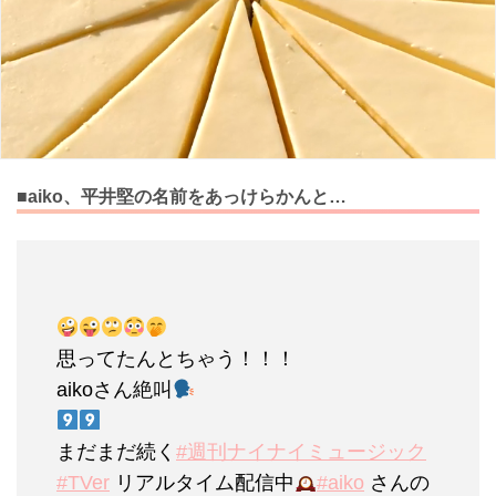
■aiko、平井堅の名前をあっけらかんと…
思ってたんとちゃう！！！
aikoさん絶叫
まだまだ続く
#週刊ナイナイミュージック
#TVer
リアルタイム配信中
#aiko
さんの