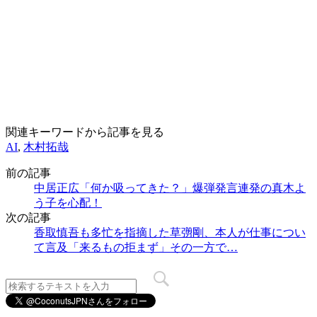
関連キーワードから記事を見る
AI
,
木村拓哉
前の記事
中居正広「何か吸ってきた？」爆弾発言連発の真木よ
う子を心配！
次の記事
香取慎吾も多忙を指摘した草彅剛、本人が仕事につい
て言及「来るもの拒まず」その一方で…