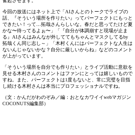
奮起させます。
今回の放送にはネット上で「AIさんとのトークでライブの
話、『そういう場所を作りたい』ってパーフェクトにもっと
できたい！って…拓哉さんらしいな。春だと思ってたけど夏
かな〜待ってるよぉ〜」「『自分が体調崩すと現場が止ま
る』AIさんはみんなが外しててもちゃんとマスクしてるby
拓哉くん同じ志し～」「木村くんにはパーフェクトな人生は
ないんじゃないかな？自分に厳しいからね」などのコメント
が上がっています。
「そういう場所を自分でも作りたい」とライブ活動に意欲を
見せる木村さんのコメントはファンにとっては嬉しいもので
すね。また、パーフェクトは1度もないと、常に完璧を目指
し続ける木村さんは本当にプロフェッショナルですね。
（文：かんだがわのぞみ／編：おとなカワイイwebマガジン
COCONUTS編集部）