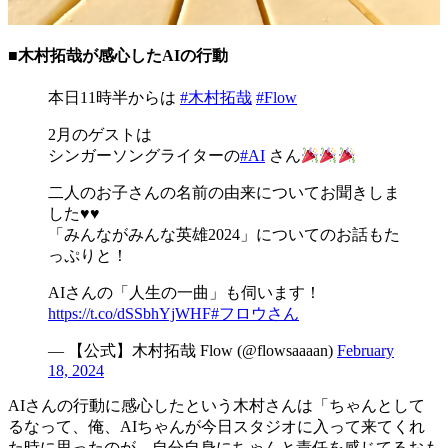
■木村拓哉が感心したAIの行動
本日11時半からは
#木村拓哉
#Flow
2月のゲストは
シンガーソングライターの
#AI
さん
二人のお子さんの名前の由来についてお聞きしま
した♥️♥️
「みんながみんな英雄2024」についてのお話もた
っぷりと！
AIさんの「人生の一曲」も伺います！
https://t.co/dSSbhYjWHF
#フロウさん
— 【公式】木村拓哉 Flow (@flowsaaaan)
February
18, 2024
AIさんの行動に感心したという木村さんは「ちゃんとして
るなって、俺、AIちゃんが今日スタジオに入って来てくれ
た時に思ったのが、自分自身にちゃんと責任を感じてるおも