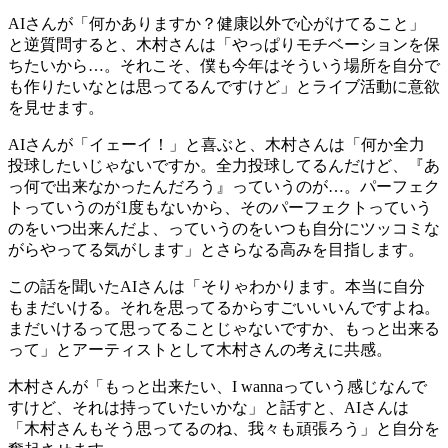
AIさんが「何かありますか？健康以外で心がけてること」
と逆質問すると、木村さんは「やっぱりモチベーションを保
ちたいから…。それこそ、僕も今年はそういう場所を自分で
も作りたいなとは思ってるんですけど」とライブ活動に意欲
を見せます。
AIさんが「イェーイ！」と喜ぶと、木村さんは「何か全力
投球したいじゃないですか。全力投球してるんだけど、『あ
っ何で出来なかったんだろう』っていうのが…。パーフェク
トっていうのが1度もないから、そのパーフェクトっていう
のをいつ出来んだよ、っていうのをいつも自分にツッコミな
がらやってる気がします」とさらなる高みを目指します。
この話を聞いたAIさんは「そりゃわかります。本当に自分
もまだいける。それを思ってるからすごいいいんですよね。
まだいけるって思ってることじゃないですか、もっと出来る
って」とアーティストとして木村さんの考えに共感。
木村さんが「もっと出来たい、I wannaっていう感じなんで
すけど、それは持っていたいかな」と話すと、AIさんは
「木村さんもそう思ってるのね、我々も頑張ろう」と自分を