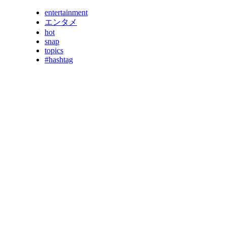
entertainment
エンタメ
hot
snap
topics
#hashtag