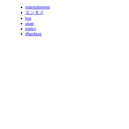
entertainment
エンタメ
hot
snap
topics
#hashtag