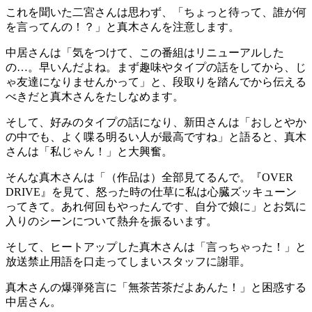
これを聞いた二宮さんは思わず、「ちょっと待って、誰が何
を言ってんの！？」と真木さんを注意します。
中居さんは「気をつけて、この番組はリニューアルした
の…。早いんだよね。まず趣味やタイプの話をしてから、じ
ゃ友達になりませんかって」と、段取りを踏んでから伝える
べきだと真木さんをたしなめます。
そして、好みのタイプの話になり、新田さんは「おしとやか
の中でも、よく喋る明るい人が最高ですね」と語ると、真木
さんは「私じゃん！」と大興奮。
そんな真木さんは「（作品は）全部見てるんで。『OVER
DRIVE』を見て、怒った時の仕草に私は心臓ズッキューン
ってきて。あれ何回もやったんです、自分で娘に」とお気に
入りのシーンについて熱弁を振るいます。
そして、ヒートアップした真木さんは「言っちゃった！」と
放送禁止用語を口走ってしまいスタッフに謝罪。
真木さんの爆弾発言に「無茶苦茶だよあんた！」と困惑する
中居さん。