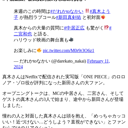
来週のこの時間は
#だれかtoなかい
#真木よう
子
が熱烈ラブコール
#新田真剣佑
と初対面
真木からの大量の質問に
#中居正広
も驚がく
#
二宮和也
と語る、
ハリウッド映画の舞台裏も
お楽しみに
pic.twitter.com/M0r9r3O6z1
— だれかtoなかい (@darekato_nakai)
February 11,
2024
真木さんはNetflixで配信された実写版「ONE PIECE」のロロ
ノア・ゾロ役が評判になった新田さんの大ファン。
オープニングトークは、MCの中居さん、二宮さん、そして
ゲストの真木さんの3人で始まり、途中から新田さんが登場
しました。
憧れの人と対面した真木さんは頭を抱え、「めっちゃカッコ
いい！近づけない…どうしよう？直視ができない」とファン
ならではのリアクション。