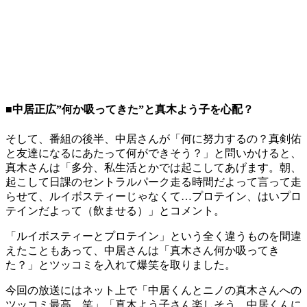
■中居正広”何か吸ってきた”と真木よう子を心配？
そして、番組の後半、中居さんが「何に努力するの？真剣佑
と友達になるにあたって何ができそう？」と問いかけると、
真木さんは「多分、私生活とかでは起こしてあげます。朝、
起こして日課のセントラルパーク走る時間だよって言って走
らせて、ルイボスティーじゃなくて…プロテイン、はいプロ
テインだよって（飲ませる）」とコメント。
「ルイボスティーとプロテイン」という全く違うものを間違
えたこともあって、中居さんは「真木さん何か吸ってき
た？」とツッコミを入れて爆笑を取りました。
今回の放送にはネット上で「中居くんとニノの真木さんへの
ツッコミ最高。笑」「真木よう子さん楽しそう、中居くんに