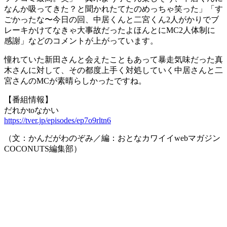
なんか吸ってきた？と聞かれたてたのめっちゃ笑った」「す
ごかったな〜今日の回、中居くんと二宮くん2人がかりでブ
レーキかけてなきゃ大事故だったよほんとにMC2人体制に
感謝」などのコメントが上がっています。
憧れていた新田さんと会えたこともあって暴走気味だった真
木さんに対して、その都度上手く対処していく中居さんと二
宮さんのMCが素晴らしかったですね。
【番組情報】
だれかtoなかい
https://tver.jp/episodes/ep7o9rltn6
（文：かんだがわのぞみ／編：おとなカワイイwebマガジン
COCONUTS編集部）