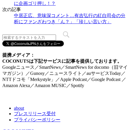
に企画ゴリ押し！？
次の記事
中居正広、意味深コメント…有吉弘行の紅白司会の分
析にファンざわつき「ん？」「珍しい言い方」
提携メディア：
COCONUTSは下記サービスに記事を提供しております。
Googleニュース／SmartNews／SmartNews for docomo（旧マイ
マガジン）／Gunosy／ニュースライト／auサービスToday／
NTTドコモ「Merkystyle」／Apple Podcast／Google Podcast ／
Amazon Alexa／Amazon MUSIC／Spotify
about
プレスリリース受付
プライバシーポリシー