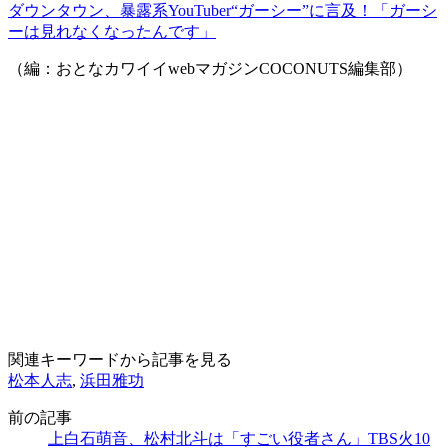
ダウンタウン、暴露系YouTuber“ガーシー”に言及！「ガーシ
ーは見れなくなったんです」
（編：おとなカワイイwebマガジンCOCONUTS編集部）
関連キーワードから記事を見る
松本人志
,
浜田雅功
前の記事
上白石萌音、松村北斗は「すごい役者さん」TBS火10