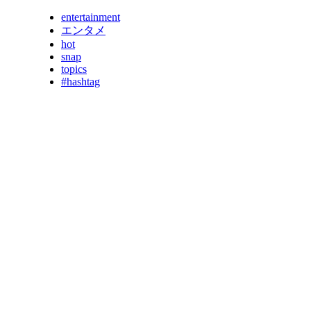
entertainment
エンタメ
hot
snap
topics
#hashtag