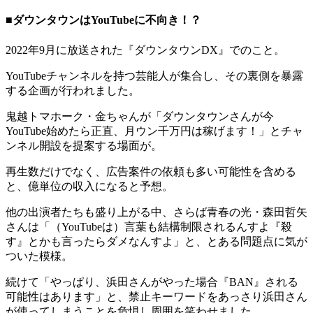
■ダウンタウンはYouTubeに不向き！？
2022年9月に放送された『ダウンタウンDX』でのこと。
YouTubeチャンネルを持つ芸能人が集合し、その裏側を暴露
する企画が行われました。
鬼越トマホーク・金ちゃんが「ダウンタウンさんが今
YouTube始めたら正直、月ウン千万円は稼げます！」とチャ
ンネル開設を提案する場面が。
再生数だけでなく、広告案件の依頼も多い可能性を含める
と、億単位の収入になると予想。
他の出演者たちも盛り上がる中、さらば青春の光・森田哲矢
さんは「（YouTubeは）言葉も結構制限されるんすよ『殺
す』とかも言ったらダメなんすよ」と、とある問題点に気が
ついた模様。
続けて「やっぱり、浜田さんがやった場合『BAN』される
可能性はあります」と、禁止キーワードをあっさり浜田さん
が使ってしまうことを危惧し周囲を笑わせました。