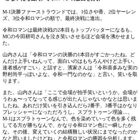
M-1決勝ファーストラウンドでは、1位さや香、2位ヤーレン
ズ、3位令和ロマンの順で、最終決戦に進出。
令和ロマンは最終決戦の2本目もトップバッターになるも、
MCの今田耕司さんを泣き笑いさせるほど会場を沸かせまし
た。
山内さんは「令和ロマンの決勝の1本目がすごかったね。ど
んだけ上手いねんって、面白いのはもちろんやけど上手い、
達者感がすごい」と話すと、濱家さんは「令和喜多みな実の
野村尚平っぽいよな。令和一門なのかな」と言い、笑いを取
ります。
また、山内さんは「ここで会場が拍手笑いというか。会場が
うわぁ〜ってなってる感じが出たんじゃないかなとは思いま
したね。あれだけ笑いを引き込んだら2番手、3番手はかなり
プレッシャーになっただろうし。スプラトゥーン理論…、
M-1はスプラトゥーンなんで。色を染めていって色を多く残
してる方が勝ちなんで、かなり令和ロマン色に一瞬したか
な。その後、変えていくの結構難しい状況にまでなったのか
なと思いましたけどね」と令和ロマンの勝因を分析します。