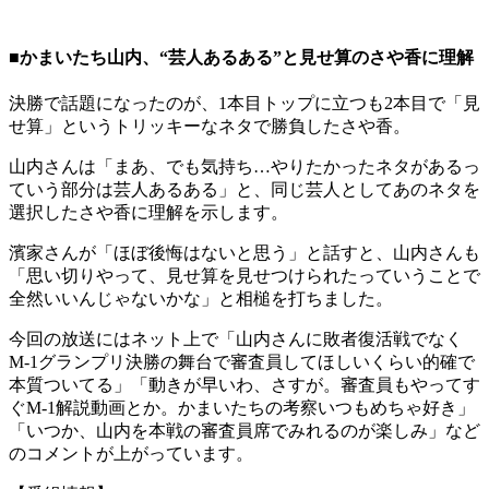
■かまいたち山内、“芸人あるある”と見せ算のさや香に理解
決勝で話題になったのが、1本目トップに立つも2本目で「見
せ算」というトリッキーなネタで勝負したさや香。
山内さんは「まあ、でも気持ち…やりたかったネタがあるっ
ていう部分は芸人あるある」と、同じ芸人としてあのネタを
選択したさや香に理解を示します。
濱家さんが「ほぼ後悔はないと思う」と話すと、山内さんも
「思い切りやって、見せ算を見せつけられたっていうことで
全然いいんじゃないかな」と相槌を打ちました。
今回の放送にはネット上で「山内さんに敗者復活戦でなく
M-1グランプリ決勝の舞台で審査員してほしいくらい的確で
本質ついてる」「動きが早いわ、さすが。審査員もやってす
ぐM-1解説動画とか。かまいたちの考察いつもめちゃ好き」
「いつか、山内を本戦の審査員席でみれるのが楽しみ」など
のコメントが上がっています。