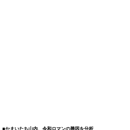
■かまいたち山内、令和ロマンの勝因を分析