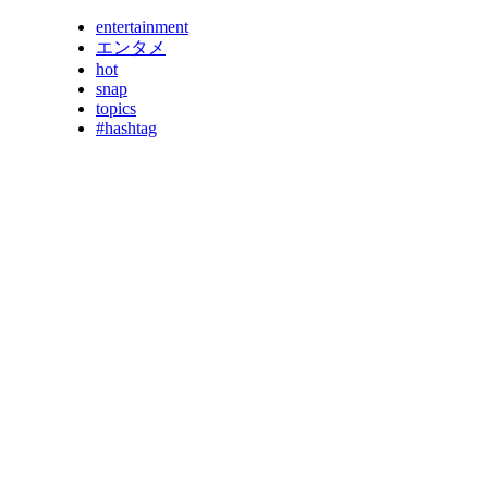
entertainment
エンタメ
hot
snap
topics
#hashtag