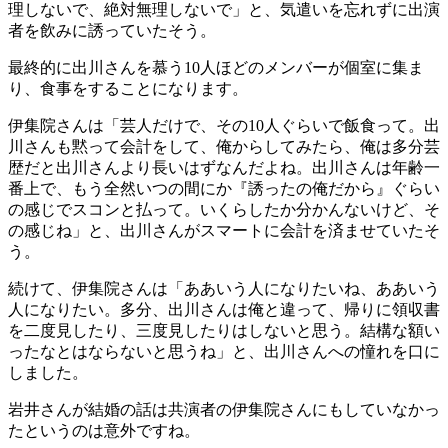
理しないで、絶対無理しないで」と、気遣いを忘れずに出演
者を飲みに誘っていたそう。
最終的に出川さんを慕う10人ほどのメンバーが個室に集ま
り、食事をすることになります。
伊集院さんは「芸人だけで、その10人ぐらいで飯食って。出
川さんも黙って会計をして、俺からしてみたら、俺は多分芸
歴だと出川さんより長いはずなんだよね。出川さんは年齢一
番上で、もう全然いつの間にか『誘ったの俺だから』ぐらい
の感じでスコンと払って。いくらしたか分かんないけど、そ
の感じね」と、出川さんがスマートに会計を済ませていたそ
う。
続けて、伊集院さんは「ああいう人になりたいね、ああいう
人になりたい。多分、出川さんは俺と違って、帰りに領収書
を二度見したり、三度見したりはしないと思う。結構な額い
ったなとはならないと思うね」と、出川さんへの憧れを口に
しました。
岩井さんが結婚の話は共演者の伊集院さんにもしていなかっ
たというのは意外ですね。