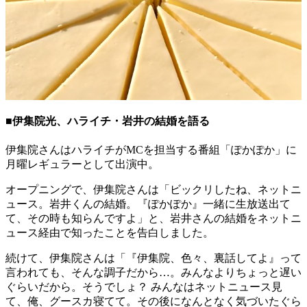
■伊集院光、ハライチ・岩井の結婚を語る
伊集院さんはハライチがMCを担当する番組「ぽかぽか」に
月曜レギュラーとして出演中。
オープニングで、伊集院さんは「ビックリしたね、ネットニ
ュース。岩井くんの結婚。『ぽかぽか』一緒に生放送出て
て、その時も知らんですよ」と、岩井さんの結婚をネットニ
ュース経由で知ったことを告白しました。
続けて、伊集院さんは「『伊集院、色々、裏話してよ』って
言われても、そんな調子だから…。みんなよりちょっと遅い
ぐらいだから。そうでしょ？ みんなはネットニュース見
て、俺、グースカ寝てて。その後になんとなく気づいたぐら