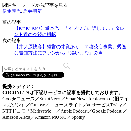
関連キーワードから記事を見る
伊集院光
,
岩井勇気
前の記事
【KinKi Kids】堂本光一「イノッチに話して…」タレ
ント達の今後に機転
次の記事
【井ノ原快彦】経営の才覚あり！？喫茶店事業、秀逸
な告知方法にファンから「凄いよな」の声
提携メディア：
COCONUTSは下記サービスに記事を提供しております。
Googleニュース／SmartNews／SmartNews for docomo（旧マイ
マガジン）／Gunosy／ニュースライト／auサービスToday／
NTTドコモ「Merkystyle」／Apple Podcast／Google Podcast ／
Amazon Alexa／Amazon MUSIC／Spotify