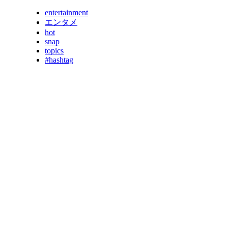
entertainment
エンタメ
hot
snap
topics
#hashtag