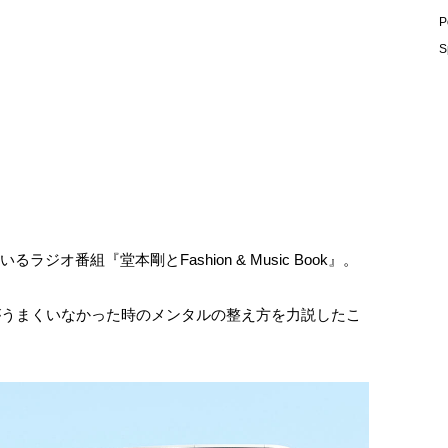
P
S
ジオ番組『堂本剛とFashion & Music Book』。
んがうまくいなかった時のメンタルの整え方を力説したこ