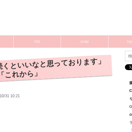
hot
snap
top
本剛「続くといいなと思っております」
「これから」
10/31 10:21
G
「