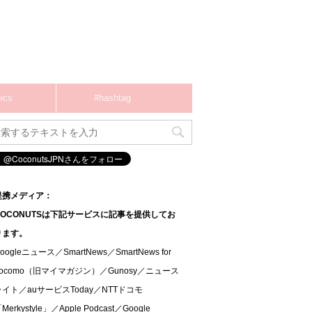
ics
#hashtag
提携メディア：
COCONUTSは下記サービスに記事を提供してお
ります。
oogleニュース／SmartNews／SmartNews for
docomo（旧マイマガジン）／Gunosy／ニュース
ライト／auサービスToday／NTTドコモ
Merkystyle」／Apple Podcast／Google