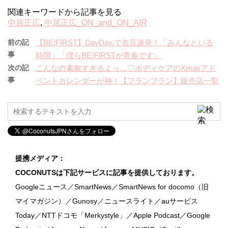
関連キーワードから記事を見る
中居正広
,
中居正広_ON_and_ON_AIR
前の記
【BE:FIRST】DayDay.で名言連発！「みんなといる
事
時間」「僕らBE:FIRSTが青春です」
次の記
こんなの素敵すぎるよっ…♡ボディケアのXmasアド
事
ベントカレンダーが神！【フランフラン】販売店一覧
提携メディア：
COCONUTSは下記サービスに記事を提供しております。
Googleニュース／SmartNews／SmartNews for docomo（旧
マイマガジン）／Gunosy／ニュースライト／auサービス
Today／NTTドコモ「Merkystyle」／Apple Podcast／Google