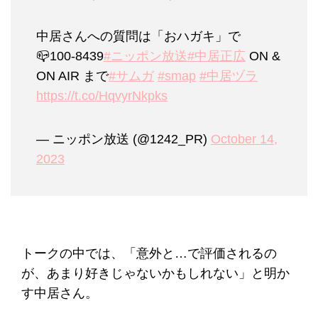
中居さんへの質問は「おハガキ」で
📪100-8439
#ニッポン放送
#中居正広
ON &
ON AIR まで
#サムガ
#smap
#中居ヅラ
https://t.co/HqvyrNkpks
— ニッポン放送 (@1242_PR)
October 14,
2023
トークの中では、「意外と…で評価されるの
が、あまり好きじゃないかもしれない」と明か
す中居さん。