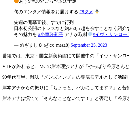
あす9時30分ごろ〜放送予定
旬のエンタメ情報をお届けする
#8タメ
先週の開幕直後、すでに行列！
日本初公開のドレスなど約260点超を余すことなく紹介
その魅力を
#小室瑛莉子
アナが取材
#イヴ・サンロー
— めざまし８ (@cx_meza8)
September 25, 2023
番組では、東京・国立新美術館にて開催中の「イヴ・サンロ
VTRが終わると、MCの岸本理沙アナが「やっぱり谷原さん
90年代前半、雑誌『メンズノンノ』の専属モデルとして活躍
岸本アナからの振りに「ちょっと、バカにしてます？」と苦
岸本アナは慌てて「そんなことないです！」と否定し「谷原