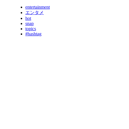
entertainment
エンタメ
hot
snap
topics
#hashtag