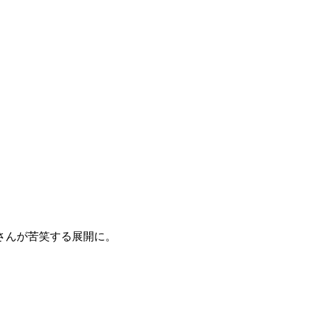
。
さんが苦笑する展開に。