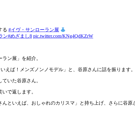
する
#イヴ・サンローラン展
ラン
#めざまし8
pic.twitter.com/KNg4QdKZrW
ーラン展」を紹介。
といえば！メンズノンノモデル」と、谷原さんに話を振ります
していた谷原さん。
笑いで返します。
さんといえば、おしゃれのカリスマ」と持ち上げ、さらに谷原