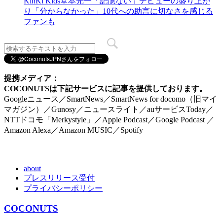
KinKi Kids堂本光一「記憶ない」デビューの盛り上が
り「分からなかった」10代への助言に切なさを感じる
ファンも
提携メディア：
COCONUTSは下記サービスに記事を提供しております。
Googleニュース／SmartNews／SmartNews for docomo（旧マイ
マガジン）／Gunosy／ニュースライト／auサービスToday／
NTTドコモ「Merkystyle」／Apple Podcast／Google Podcast ／
Amazon Alexa／Amazon MUSIC／Spotify
about
プレスリリース受付
プライバシーポリシー
COCONUTS