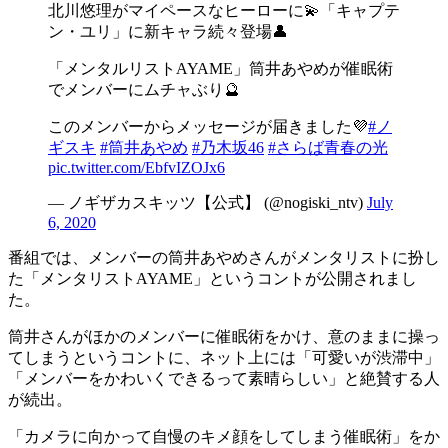
北川悠理がマイペースなヒーローに💫「キャプテ
ン・ユリ」に新キャラ続々登場👤
「メンタルリストAYAME」筒井あやめが催眠術
でメンバーにムチャぶり🔮
このメンバーからメッセージが届きました💜
#ノ
ギスキ
#筒井あやめ
#乃木坂46
#さらば青春の光
pic.twitter.com/EbfvIZOJx6
— ノギザカスキッツ【公式】 (@nogiski_ntv)
July
6, 2020
番組では、メンバーの筒井あやめさんがメンタリストに扮し
た「メンタリストAYAME」というコントが公開されまし
た。
筒井さんがほかのメンバーに催眠術をかけ、意のままに操っ
てしまうというコントに、ネット上には「可愛いが渋滞中」
「メンバーをかわいくできるって素晴らしい」と絶賛する人
が続出。
「カメラに向かって自慢のキメ顔をしてしまう催眠術」をか