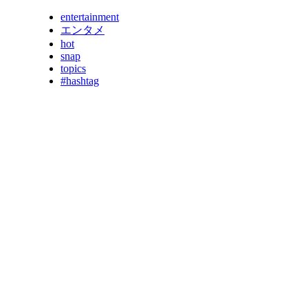
entertainment
エンタメ
hot
snap
topics
#hashtag