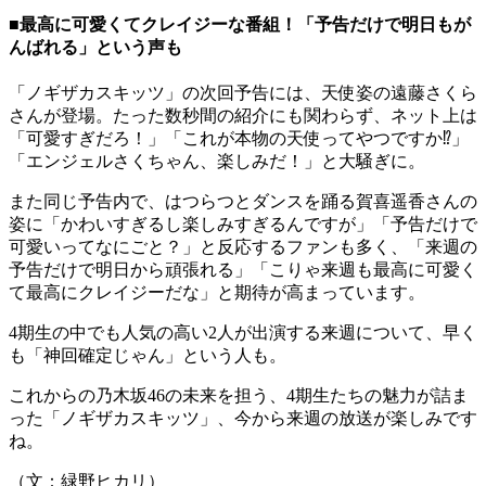
■最高に可愛くてクレイジーな番組！「予告だけで明日もが
んばれる」という声も
「ノギザカスキッツ」の次回予告には、天使姿の遠藤さくら
さんが登場。たった数秒間の紹介にも関わらず、ネット上は
「可愛すぎだろ！」「これが本物の天使ってやつですか⁉︎」
「エンジェルさくちゃん、楽しみだ！」と大騒ぎに。
また同じ予告内で、はつらつとダンスを踊る賀喜遥香さんの
姿に「かわいすぎるし楽しみすぎるんですが」「予告だけで
可愛いってなにごと？」と反応するファンも多く、「来週の
予告だけで明日から頑張れる」「こりゃ来週も最高に可愛く
て最高にクレイジーだな」と期待が高まっています。
4期生の中でも人気の高い2人が出演する来週について、早く
も「神回確定じゃん」という人も。
これからの乃木坂46の未来を担う、4期生たちの魅力が詰ま
った「ノギザカスキッツ」、今から来週の放送が楽しみです
ね。
（文：緑野ヒカリ）