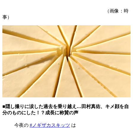
（画像：時
事）
■隠し撮りに涙した過去を乗り越え…田村真佑、キメ顔を自
分のものにした！？成長に称賛の声
今夜の
#ノギザカスキッツ
は