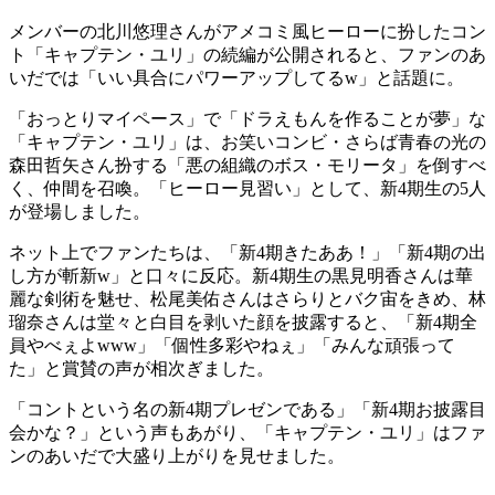
メンバーの北川悠理さんがアメコミ風ヒーローに扮したコン
ト「キャプテン・ユリ」の続編が公開されると、ファンのあ
いだでは「いい具合にパワーアップしてるw」と話題に。
「おっとりマイペース」で「ドラえもんを作ることが夢」な
「キャプテン・ユリ」は、お笑いコンビ・さらば青春の光の
森田哲矢さん扮する「悪の組織のボス・モリータ」を倒すべ
く、仲間を召喚。「ヒーロー見習い」として、新4期生の5人
が登場しました。
ネット上でファンたちは、「新4期きたああ！」「新4期の出
し方が斬新w」と口々に反応。新4期生の黒見明香さんは華
麗な剣術を魅せ、松尾美佑さんはさらりとバク宙をきめ、林
瑠奈さんは堂々と白目を剥いた顔を披露すると、「新4期全
員やべぇよwww」「個性多彩やねぇ」「みんな頑張って
た」と賞賛の声が相次ぎました。
「コントという名の新4期プレゼンである」「新4期お披露目
会かな？」という声もあがり、「キャプテン・ユリ」はファ
ンのあいだで大盛り上がりを見せました。