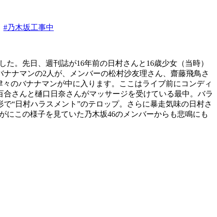
！
#乃木坂工事中
した。先日、週刊誌が16年前の日村さんと16歳少女（当時）
バナナマンの2人が、メンバーの松村沙友理さん、齋藤飛鳥さ
津々のバナナマンが中に入ります。ここはライブ前にコンディ
百合さんと樋口日奈さんがマッサージを受けている最中。バラ
で“日村ハラスメント”のテロップ。さらに暴走気味の日村さ
がにこの様子を見ていた乃木坂46のメンバーからも悲鳴にも