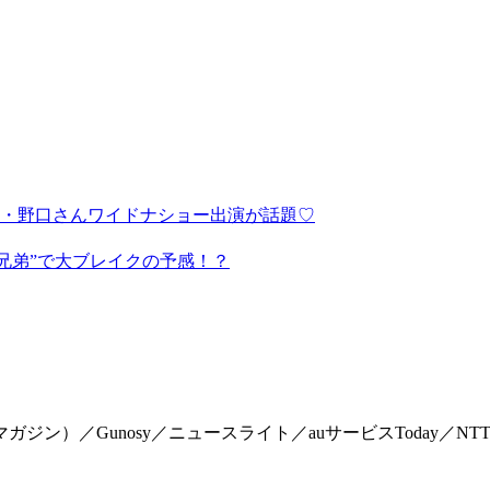
・野口さんワイドナショー出演が話題♡
兄弟”で大ブレイクの予感！？
マイマガジン）／Gunosy／ニュースライト／auサービスToday／NTTドコモ「Me