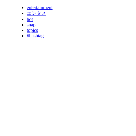
entertainment
エンタメ
hot
snap
topics
#hashtag