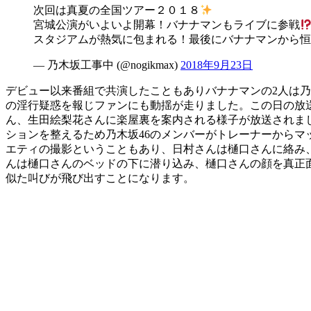
次回は真夏の全国ツアー２０１８
宮城公演がいよいよ開幕！バナナマンもライブに参戦
スタジアムが熱気に包まれる！最後にバナナマンから恒
— 乃木坂工事中 (@nogikmax)
2018年9月23日
デビュー以来番組で共演したこともありバナナマンの2人は乃木
の淫行疑惑を報じファンにも動揺が走りました。この日の放送
ん、生田絵梨花さんに楽屋裏を案内される様子が放送されま
ションを整えるため乃木坂46のメンバーがトレーナーから
エティの撮影ということもあり、日村さんは樋口さんに絡み
んは樋口さんのベッドの下に潜り込み、樋口さんの顔を真正面
似た叫びが飛び出すことになります。