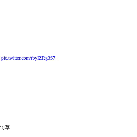
w
pic.twitter.com/rbyIZRg3S7
て草