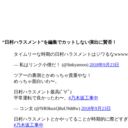
“日村ハラスメント”を編集でカットしない演出に賛否！
タイムリーな時期の日村ハラスメントはジワるなwww
— 私はリンク小僧だ！ (@linkyarooo)
2018年9月23日
ツアーの裏側とかめっちゃ貴重やな！
めっちゃ面白いわ〜。
日村ハラスメント最高(ﾟ∀ﾟ)
平常運転で良かったわ〜。
#乃木坂工事中
— コン太 (@NR0kuxQ8uU9dt8w)
2018年9月23日
日村ハラスメントとかやってることが時期的に際どすぎ
#乃木坂工事中