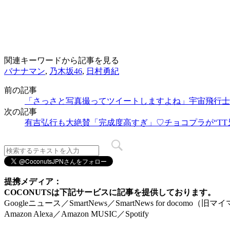
関連キーワードから記事を見る
バナナマン
,
乃木坂46
,
日村勇紀
前の記事
「さっさと写真撮ってツイートしますよね」宇宙飛行士
次の記事
有吉弘行も大絶賛「完成度高すぎ」♡チョコプラが“TT
提携メディア：
COCONUTSは下記サービスに記事を提供しております。
Googleニュース／SmartNews／SmartNews for docomo（旧
Amazon Alexa／Amazon MUSIC／Spotify