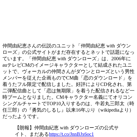
仲間由紀恵さんの伝説のユニット「仲間由紀恵 with ダウン
ローズ」の公式サイトがまだ存在するとネットで話題になっ
ています。「仲間由紀恵 with ダウンローズ」は、2006年に
auテレビCMのイメージキャラクターとして結成されたユニ
ットで、ヴォーカルの仲間さんがダウンとローズという男性
メンバーを従えた企画ものでCM曲「恋のダウンロード」を
着うたフル限定で配信しました。好評によりCD化され、第
二弾配信曲として「恋は無期限」を着うた配信されるなど一
時ブームとなりました。CMキャラクター名義にてオリコン
シングルチャートでTOP10入りするのは、牛若丸三郎太（時
任三郎）の『勇気のしるし』以来16年ぶり（wikipediaより）
だったようです。
【朗報】仲間由紀恵 with ダウンローズの公式サ
イト、まだある
https://t.co/JnnBJx6oc1