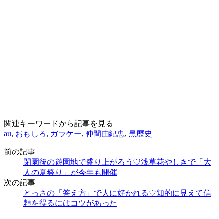
関連キーワードから記事を見る
au
,
おもしろ
,
ガラケー
,
仲間由紀恵
,
黒歴史
前の記事
閉園後の遊園地で盛り上がろう♡浅草花やしきで「大
人の夏祭り」が今年も開催
次の記事
とっさの「答え方」で人に好かれる♡知的に見えて信
頼を得るにはコツがあった