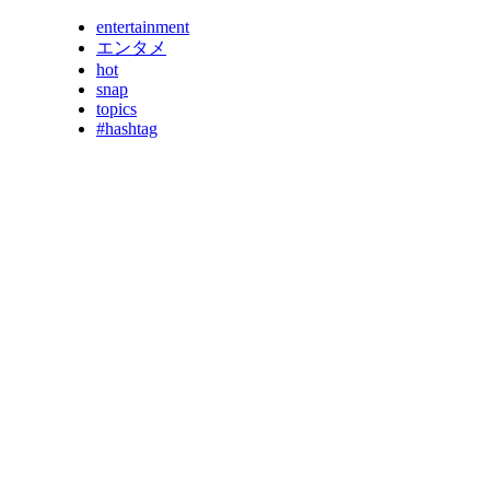
entertainment
エンタメ
hot
snap
topics
#hashtag