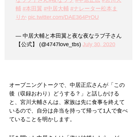
なラブ子さん
#夜なラブ
#中居正広
#宮川大
輔
#本田翼
#中居大輔
#ナレーター松本ま
りか
pic.twitter.com/DAE364PrOU
— 中居大輔と本田翼と夜な夜なラブ子さん
【公式】 (@4747love_tbs)
July 30, 2020
オープニングトークで、中居正広さんが「この
後（収録おわり）どうする？」と話しかける
と、宮川大輔さんは、家族は先に食事を終えて
いるので、自分は弁当を持って帰って1人で食べ
ていることを明かします。