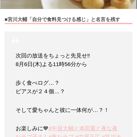
■宮川大輔「自分で食料見つける感じ」と名言を残す
次回の放送をちょっと先見せ‼
8月6日(木)よる11時56分から
歩く食べログ…？
ピアスが２４個…？
そして愛ちゃんと彼に一体何が…？！
お楽しみに💙
#中居大輔と本田翼と夜な夜