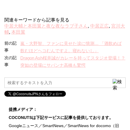
関連キーワードから記事を見る
中居大輔と本田翼と夜な夜なラブ子さん
,
中居正広
,
宮川大
輔
,
本田翼
前の記
嵐・大野智、ファンに見せた涙に憶測… 「酒飲めば
事
飲むほどヘコむんですよ。寝れないし」
次の記
Dragon Ash桜井誠がカレーを持ってスタジオ登場！？
事
突如の登場にサバンナ高橋も驚愕
提携メディア：
COCONUTSは下記サービスに記事を提供しております。
Googleニュース／SmartNews／SmartNews for docomo（旧