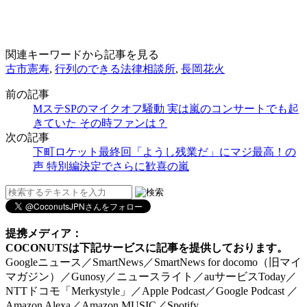
関連キーワードから記事を見る
古市憲寿
,
行列のできる法律相談所
,
長岡花火
前の記事
MステSPのマイクオフ騒動 実は嵐のコンサートでも起
きていた その時ファンは？
次の記事
下町ロケット最終回「ようし残業だ」にマジ最高！の
声 特別編決定でさらに歓喜の嵐
提携メディア：
COCONUTSは下記サービスに記事を提供しております。
Googleニュース／SmartNews／SmartNews for docomo（旧マイ
マガジン）／Gunosy／ニュースライト／auサービスToday／
NTTドコモ「Merkystyle」／Apple Podcast／Google Podcast ／
Amazon Alexa／Amazon MUSIC／Spotify