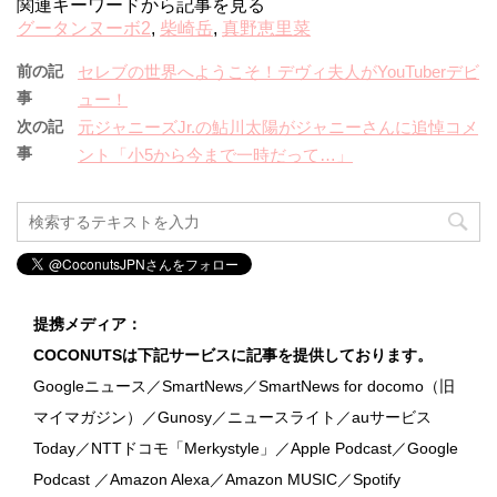
関連キーワードから記事を見る
グータンヌーボ2
,
柴崎岳
,
真野恵里菜
前の記
セレブの世界へようこそ！デヴィ夫人がYouTuberデビ
事
ュー！
次の記
元ジャニーズJr.の鮎川太陽がジャニーさんに追悼コメ
事
ント「小5から今まで一時だって…」
提携メディア：
COCONUTSは下記サービスに記事を提供しております。
Googleニュース／SmartNews／SmartNews for docomo（旧
マイマガジン）／Gunosy／ニュースライト／auサービス
Today／NTTドコモ「Merkystyle」／Apple Podcast／Google
Podcast ／Amazon Alexa／Amazon MUSIC／Spotify