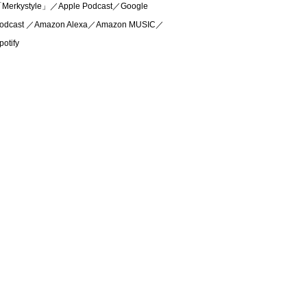
Merkystyle」／Apple Podcast／Google
odcast ／Amazon Alexa／Amazon MUSIC／
potify