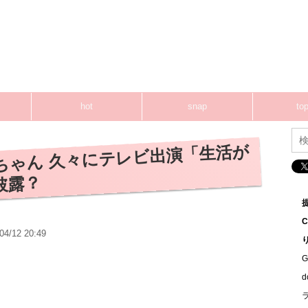
hot
snap
top
ちゃん 久々にテレビ出演「生活が
披露？
04/12 20:49
G