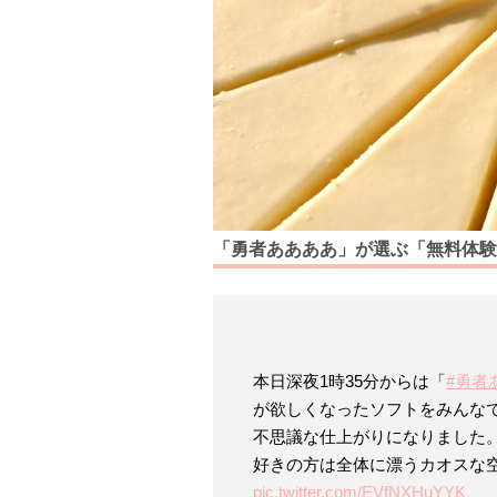
「勇者ああああ」が選ぶ「無料体験
本日深夜1時35分からは「
#勇者
が欲しくなったソフトをみんな
不思議な仕上がりになりました
好きの方は全体に漂うカオスな
pic.twitter.com/EVfNXHuYYK