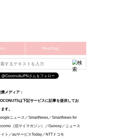
ics
#hashtag
提携メディア：
COCONUTSは下記サービスに記事を提供してお
ります。
oogleニュース／SmartNews／SmartNews for
docomo（旧マイマガジン）／Gunosy／ニュース
ライト／auサービスToday／NTTドコモ