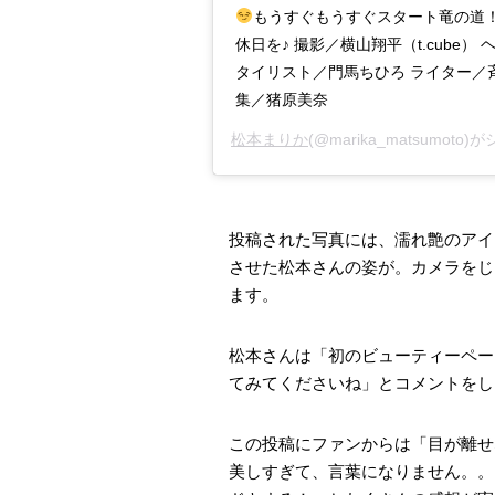
もうすぐもうすぐスタート竜の道
休日を♪ 撮影／横山翔平（t.cube） ヘアメ
タイリスト／門馬ちひろ ライター／斉藤
集／猪原美奈
松本まりか
(@marika_matsumoto
投稿された写真には、濡れ艶のアイ
させた松本さんの姿が。カメラをじ
ます。
松本さんは「初のビューティーペー
てみてくださいね」とコメントをし
この投稿にファンからは「目が離せ
美しすぎて、言葉になりません。。