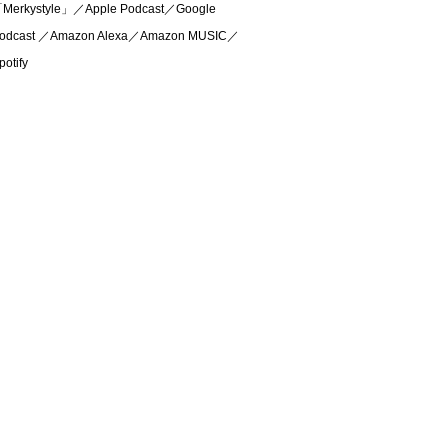
Merkystyle」／Apple Podcast／Google
odcast ／Amazon Alexa／Amazon MUSIC／
potify