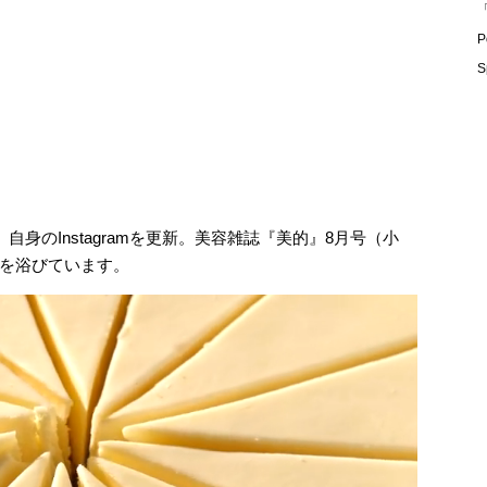
「
P
S
自身のInstagramを更新。美容雑誌『美的』8月号（小
を浴びています。