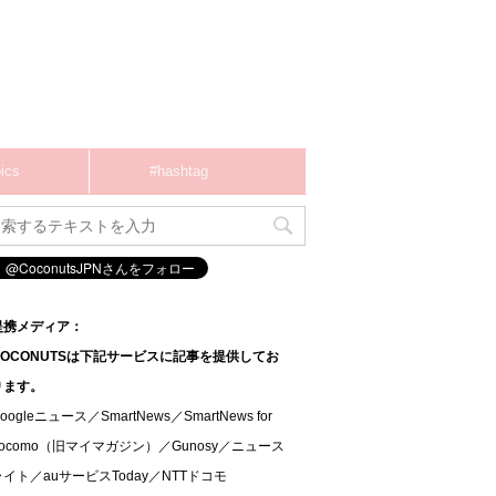
ics
#hashtag
提携メディア：
COCONUTSは下記サービスに記事を提供してお
ります。
oogleニュース／SmartNews／SmartNews for
docomo（旧マイマガジン）／Gunosy／ニュース
ライト／auサービスToday／NTTドコモ