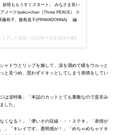
！ 妖怪ももうすぐスタート。 みなさま良い
ーク/paku⭐︎chan（Three PEACE） ス
裕子、飯島直子(PRIMADONNA) 編
)がシェアした投稿 -
2020年 7月月10日午後8時19分PDT
シャドウとリップを施して、涙を溜めて瞳をウルっと
っと見つめ、思わずドキッとしてしまう表情をしてい
ジは涙特集」「本誌のカットとても素敵なので是非み
ました。
なくなる！」「儚いその目線・・・ステキ」「表情が
。」「キレイです。透明感が！」「めちゃめちゃドキ