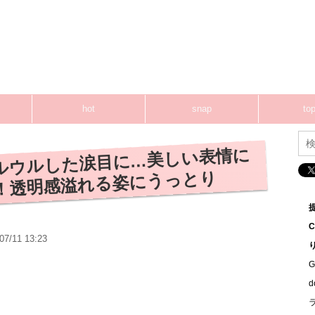
hot
snap
top
ルウルした涙目に…美しい表情に
！透明感溢れる姿にうっとり
07/11 13:23
G